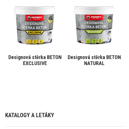
produkt
produkt
má
má
více
více
variant.
variant.
Varianty
Varianty
lze
lze
vybrat
vybrat
na
na
stránce
stránce
produktu
produktu
Designová stěrka BETON
Designová stěrka BETON
VYBRAT VARIANTU
VYBRAT VARIANTU
EXCLUSIVE
NATURAL
KATALOGY A LETÁKY