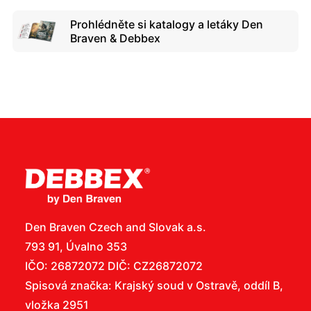
Prohlédněte si katalogy a letáky Den
Braven & Debbex
Den Braven Czech and Slovak a.s.
793 91, Úvalno 353
IČO: 26872072 DIČ: CZ26872072
Spisová značka: Krajský soud v Ostravě, oddíl B,
vložka 2951