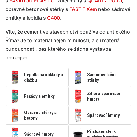
s
FASÁDOU ELASTIC
, zdicí malty s
QUARTZ PORO
,
opravné betonové stěrky s
FAST FIXem
nebo sádrové
omítky a lepidla s
G400
.
Víte, že cement ve stavebnictví používá od antického
Říma? Je to materiál nejen minulosti, ale i materiál
budoucnosti, bez kterého se žádná výstavba
neobejde.
Lepidla na obklady a
Samonivelační
dlažbu
stěrky
Zdicí a spárovací
Fasády a omítky
hmoty
Opravné stěrky a
Spárovací hmoty
betony
Příslušenství k
Sádrové hmoty