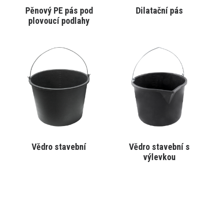
produktu
produktu
Pěnový PE pás pod
Dilatační pás
VYBRAT VARIANTU
VYBRAT VARIANTU
plovoucí podlahy
Tento
Tento
produkt
produkt
má
má
více
více
variant.
variant.
Varianty
Varianty
lze
lze
vybrat
vybrat
na
na
stránce
stránce
produktu
produktu
Vědro stavební
Vědro stavební s
VYBRAT VARIANTU
VYBRAT VARIANTU
výlevkou