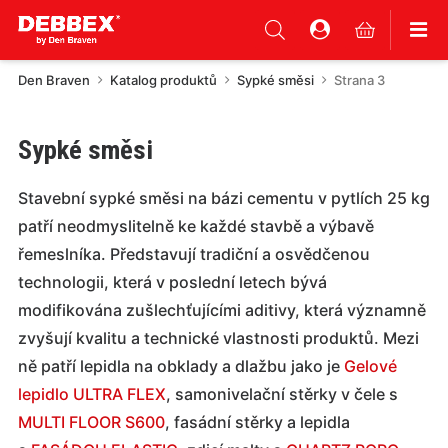
Den Braven
Katalog produktů
Sypké směsi
Strana 3
Sypké směsi
Stavební sypké směsi na bázi cementu v pytlích 25 kg
patří neodmyslitelně ke každé stavbě a výbavě
řemeslníka. Představují tradiční a osvědčenou
technologii, která v poslední letech bývá
modifikována zušlechťujícími aditivy, která významně
zvyšují kvalitu a technické vlastnosti produktů. Mezi
ně patří lepidla na obklady a dlažbu jako je
Gelové
lepidlo ULTRA FLEX
, samonivelační stěrky v čele s
MULTI FLOOR S600
, fasádní stěrky a lepidla