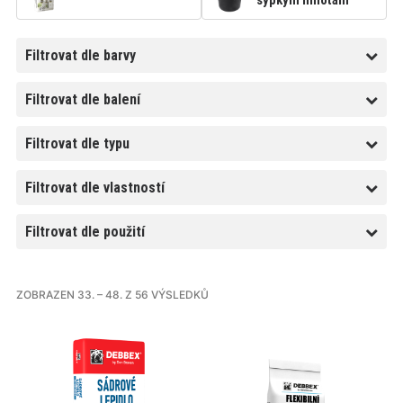
sypkým hmotám
Filtrovat dle barvy
Filtrovat dle balení
Filtrovat dle typu
Filtrovat dle vlastností
Filtrovat dle použití
ZOBRAZEN 33. – 48. Z 56 VÝSLEDKŮ
Tento
Tento
produkt
produkt
má
má
více
více
variant.
variant.