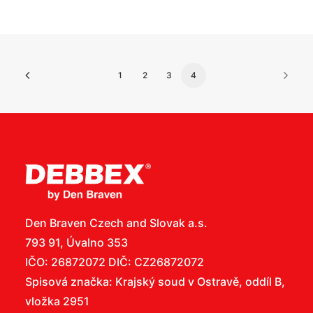
1
2
3
4
Den Braven Czech and Slovak a.s.
793 91, Úvalno 353
IČO: 26872072 DIČ: CZ26872072
Spisová značka: Krajský soud v Ostravě, oddíl B,
vložka 2951