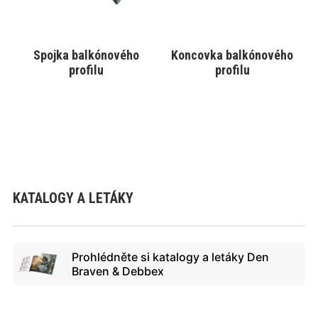
vybrat
vybrat
na
na
stránce
stránce
produktu
produktu
Spojka balkónového
Koncovka balkónového
VYBRAT VARIANTU
VYBRAT VARIANTU
profilu
profilu
KATALOGY A LETÁKY
Prohlédněte si katalogy a letáky Den
Braven & Debbex