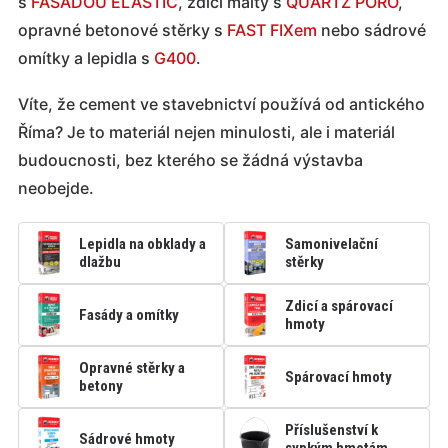
s
FASÁDOU ELASTIC
, zdicí malty s
QUARTZ PORO
,
opravné betonové stěrky s
FAST FIXem
nebo sádrové
omítky a lepidla s
G400
.
Víte, že cement ve stavebnictví používá od antického
Říma? Je to materiál nejen minulosti, ale i materiál
budoucnosti, bez kterého se žádná výstavba
neobejde.
Lepidla na obklady a
Samonivelační
dlažbu
stěrky
Zdicí a spárovací
Fasády a omítky
hmoty
Opravné stěrky a
Spárovací hmoty
betony
Příslušenství k
Sádrové hmoty