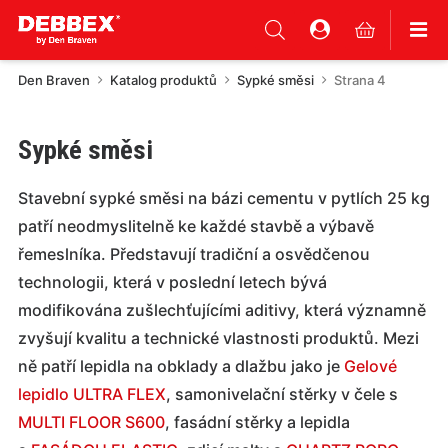
Den Braven
Katalog produktů
Sypké směsi
Strana 4
Sypké směsi
Stavební sypké směsi na bázi cementu v pytlích 25 kg
patří neodmyslitelně ke každé stavbě a výbavě
řemeslníka. Představují tradiční a osvědčenou
technologii, která v poslední letech bývá
modifikována zušlechťujícími aditivy, která významně
zvyšují kvalitu a technické vlastnosti produktů. Mezi
ně patří lepidla na obklady a dlažbu jako je
Gelové
lepidlo ULTRA FLEX
, samonivelační stěrky v čele s
MULTI FLOOR S600
, fasádní stěrky a lepidla