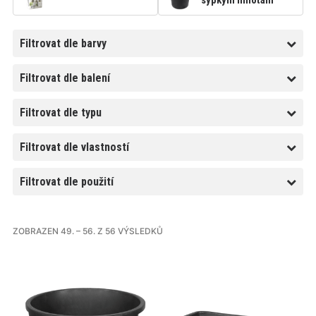
sypkým hmotám
Filtrovat dle barvy
Filtrovat dle balení
Filtrovat dle typu
Filtrovat dle vlastností
Filtrovat dle použití
ZOBRAZEN 49. – 56. Z 56 VÝSLEDKŮ
Tento
Tento
produkt
produkt
má
má
více
více
variant.
variant.