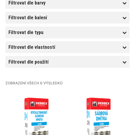
Filtrovat dle barvy
Filtrovat dle balení
Filtrovat dle typu
Filtrovat dle vlastností
Filtrovat dle použití
ZOBRAZENÍ VŠECH 6 VÝSLEDKŮ
Tento
Tento
produkt
produkt
má
má
více
více
variant.
variant.
Varianty
Varianty
lze
lze