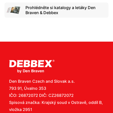
Prohlédněte si katalogy a letáky Den
Braven & Debbex
Den Braven Czech and Slovak a.s.
793 91, Úvalno 353
IČO: 26872072 DIČ: CZ26872072
Spisová značka: Krajský soud v Ostravě, oddíl B,
vložka 2951