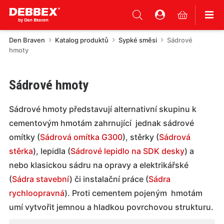
Den Braven
Katalog produktů
Sypké směsi
Sádrové
hmoty
Sádrové hmoty
Sádrové hmoty představují alternativní skupinu k
cementovým hmotám zahrnující jednak sádrové
omítky (
Sádrová omítka G300
), stěrky (
Sádrová
stěrka
), lepidla (
Sádrové lepidlo na SDK desky
) a
nebo klasickou sádru na opravy a elektrikářské
(
Sádra stavební
) či instalační práce (
Sádra
rychloopravná
). Proti cementem pojeným hmotám
umí vytvořit jemnou a hladkou povrchovou strukturu.