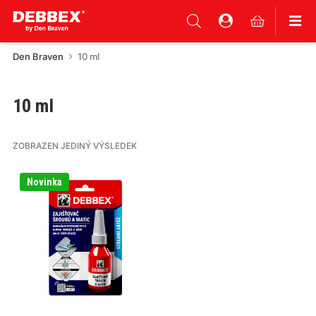
Den Braven
10 ml
10 ml
ZOBRAZEN JEDINÝ VÝSLEDEK
Tento
Novinka
produkt
má
více
variant.
Varianty
lze
vybrat
na
stránce
produktu