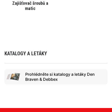
Zajišťovač šroubů a
VYBRAT VARIANTU
matic
KATALOGY A LETÁKY
Prohlédněte si katalogy a letáky Den
Braven & Debbex