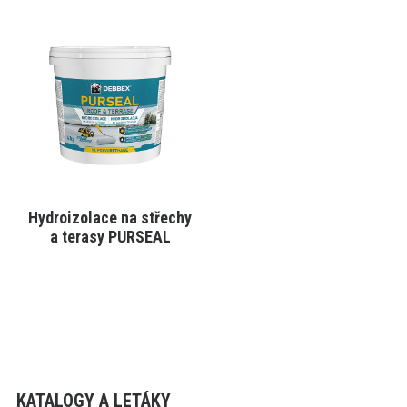
Tento
produkt
má
více
variant.
Varianty
lze
vybrat
na
stránce
produktu
Hydroizolace na střechy
VYBRAT VARIANTU
a terasy PURSEAL
KATALOGY A LETÁKY