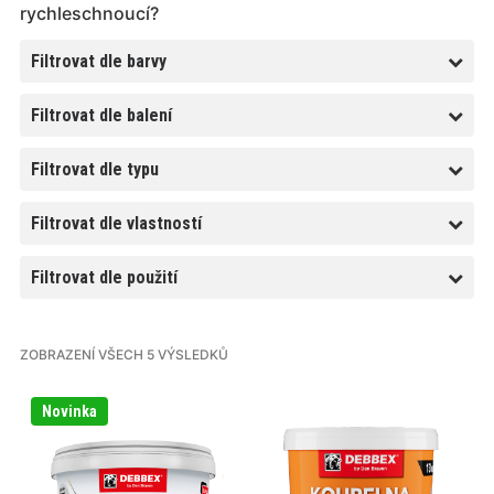
rychleschnoucí?
Filtrovat dle barvy
Filtrovat dle balení
Filtrovat dle typu
Filtrovat dle vlastností
Filtrovat dle použití
ZOBRAZENÍ VŠECH 5 VÝSLEDKŮ
Tento
Tento
Novinka
produkt
produkt
má
má
více
více
variant.
variant.