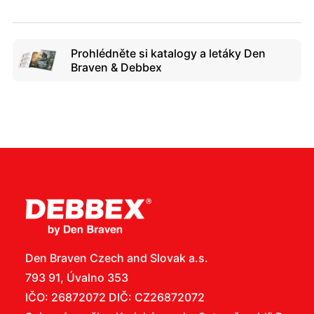
Prohlédněte si katalogy a letáky Den
Braven & Debbex
Den Braven Czech and Slovak a.s.
793 91, Úvalno 353
IČO: 26872072 DIČ: CZ26872072