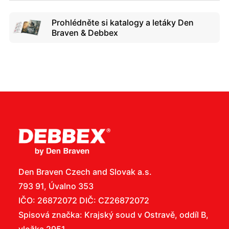
Prohlédněte si katalogy a letáky Den
Braven & Debbex
Den Braven Czech and Slovak a.s.
793 91, Úvalno 353
IČO: 26872072 DIČ: CZ26872072
Spisová značka: Krajský soud v Ostravě, oddíl B,