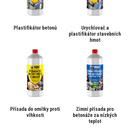
vybrat
vybrat
na
na
stránce
stránce
produktu
produktu
Plastifikátor betonů
Urychlovač a
VYBRAT VARIANTU
VYBRAT VARIANTU
plastifikátor stavebních
hmot
Tento
Tento
produkt
produkt
má
má
více
více
variant.
variant.
Varianty
Varianty
lze
lze
vybrat
vybrat
na
na
stránce
stránce
produktu
produktu
Přísada do omítky proti
Zimní přísada pro
VYBRAT VARIANTU
VYBRAT VARIANTU
vlhkosti
betonáže za nízkých
teplot
Tento