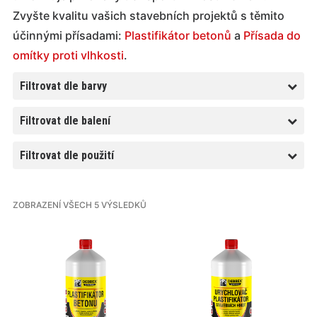
Zvyšte kvalitu vašich stavebních projektů s těmito
účinnými přísadami:
Plastifikátor betonů
a
Přísada do
omítky proti vlhkosti
.
Filtrovat dle barvy
Filtrovat dle balení
Filtrovat dle použití
ZOBRAZENÍ VŠECH 5 VÝSLEDKŮ
Tento
Tento
produkt
produkt
má
má
více
více
variant.
variant.
Varianty
Varianty
lze
lze