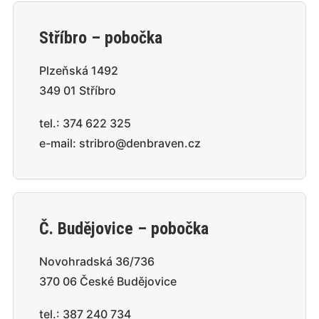
Stříbro – pobočka
Plzeňská 1492
349 01 Stříbro
tel.:
374 622 325
e-mail:
stribro@denbraven.cz
Č. Budějovice – pobočka
Novohradská 36/736
370 06 České Budějovice
tel.:
387 240 734