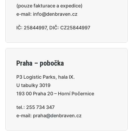
(pouze fakturace a expedice)
e-mail:
info@denbraven.cz
IČ: 25844997, DIČ: CZ25844997
Praha – pobočka
P3 Logistic Parks, hala IX.
U tabulky 3019
193 00 Praha 20 – Horní Počernice
tel.:
255 734 347
e-mail:
praha@denbraven.cz