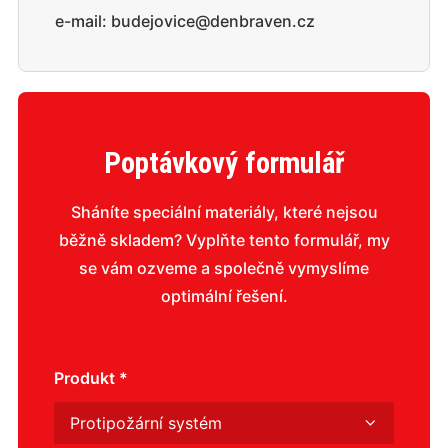
e-mail:
budejovice@denbraven.cz
Poptávkový formulář
Sháníte speciální materiály, které nejsou
běžně skladem? Vyplňte tento formulář, my
se vám ozveme a společně vymyslíme
optimální řešení.
Produkt *