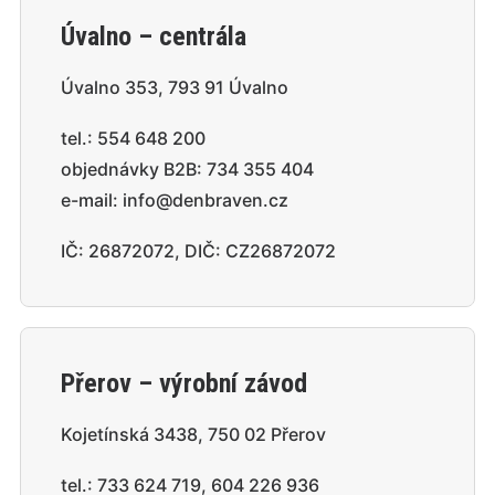
Úvalno – centrála
Úvalno 353, 793 91 Úvalno
tel.:
554 648 200
objednávky B2B:
734 355 404
e-mail:
info@denbraven.cz
IČ: 26872072, DIČ: CZ26872072
Přerov – výrobní závod
Kojetínská 3438, 750 02 Přerov
tel.:
733 624 719
,
604 226 936