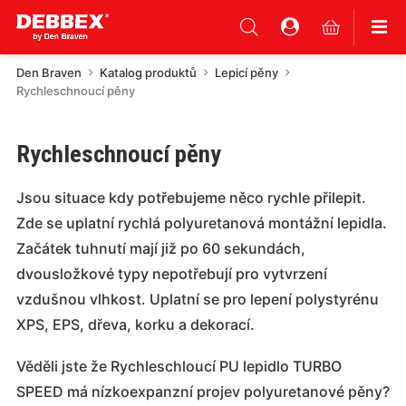
Den Braven
Katalog produktů
Lepicí pěny
Rychleschnoucí pěny
Rychleschnoucí pěny
Jsou situace kdy potřebujeme něco rychle přilepit.
Zde se uplatní rychlá polyuretanová montážní lepidla.
Začátek tuhnutí mají již po 60 sekundách,
dvousložkové typy nepotřebují pro vytvrzení
vzdušnou vlhkost. Uplatní se pro lepení polystyrénu
XPS, EPS, dřeva, korku a dekorací.
Věděli jste že Rychleschloucí PU lepidlo TURBO
SPEED má nízkoexpanzní projev polyuretanové pěny?