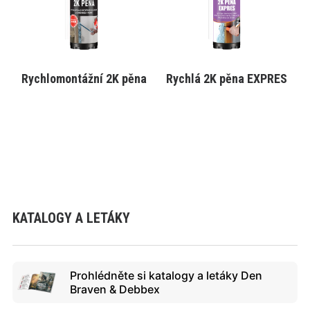
lze
lze
vybrat
vybrat
na
na
stránce
stránce
produktu
produktu
Rychlomontážní 2K pěna
Rychlá 2K pěna EXPRES
VYBRAT VARIANTU
VYBRAT VARIANTU
KATALOGY A LETÁKY
Prohlédněte si katalogy a letáky Den
Braven & Debbex