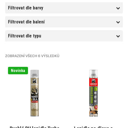
Filtrovat dle barvy
Filtrovat dle balení
Filtrovat dle typu
ZOBRAZENÍ VŠECH 6 VÝSLEDKŮ
Tento
Tento
Novinka
produkt
produkt
má
má
více
více
variant.
variant.
Varianty
Varianty
lze
lze
vybrat
vybrat
na
na
stránce
stránce
produktu
produktu