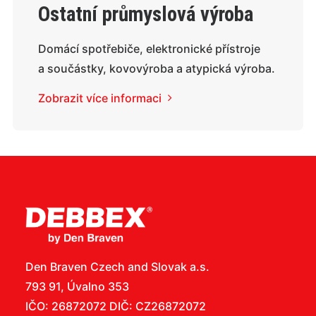
Ostatní průmyslová výroba
Domácí spotřebiče, elektronické přístroje
a součástky, kovovýroba a atypická výroba.
Zobrazit více informaci
Den Braven Czech and Slovak a.s.
793 91, Úvalno 353
IČO: 26872072 DIČ: CZ26872072