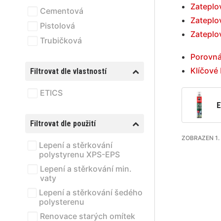
Zateplo
Cementová
Zateplo
Pistolová
Zateplo
Trubičková
Porovná
Klíčové
Filtrovat dle vlastností
ETICS
E
Filtrovat dle použití
ZOBRAZEN 1. 
Lepení a stěrkování
polystyrenu XPS-EPS
Lepení a stěrkování min.
vaty
Lepení a stěrkování šedého
polysterenu
Renovace starých omítek