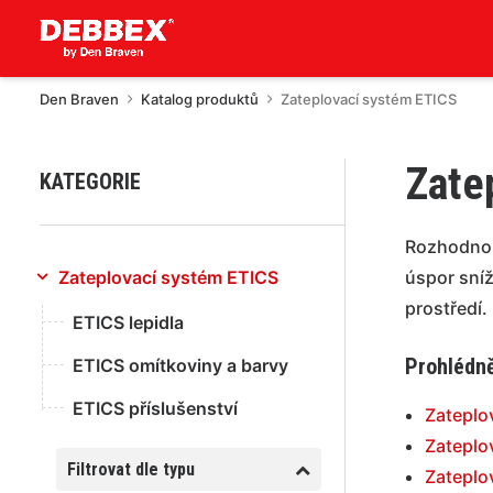
Den Braven
Katalog produktů
Zateplovací systém ETICS
Zate
KATEGORIE
Rozhodnou
Zateplovací systém ETICS
úspor sníž
prostředí.
ETICS lepidla
Prohlédně
ETICS omítkoviny a barvy
ETICS příslušenství
Zateplo
Zateplo
Filtrovat dle typu
Zateplo