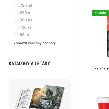
750 ml
250 ml
Novinka
200 ks
100 ks
55 m
Zobrazit všechny hodnoty...
KATALOGY A LETÁKY
Lepicí a 