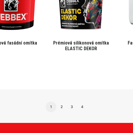
ová fasádní omítka
Prémiová silikonová omítka
Fa
ELASTIC DEKOR
1
2
3
4