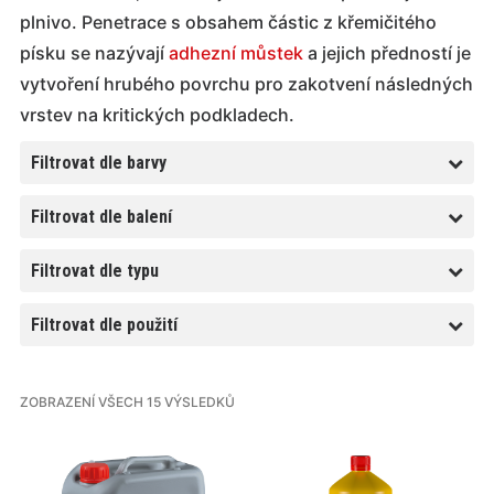
plnivo. Penetrace s obsahem částic z křemičitého
písku se nazývají
adhezní můstek
a jejich předností je
vytvoření hrubého povrchu pro zakotvení následných
vrstev na kritických podkladech.
Filtrovat dle barvy
Filtrovat dle balení
Filtrovat dle typu
Filtrovat dle použití
ZOBRAZENÍ VŠECH 15 VÝSLEDKŮ
Tento
Tento
produkt
produkt
má
má