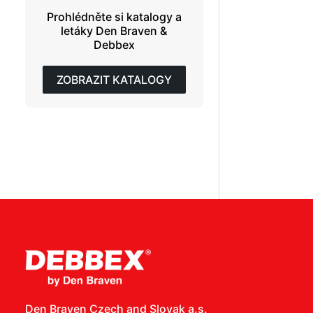
Prohlédněte si katalogy a
letáky Den Braven &
Debbex
ZOBRAZIT KATALOGY
Den Braven Czech and Slovak a.s.