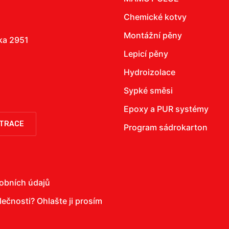
Chemické kotvy
Montážní pěny
žka 2951
Lepicí pěny
Hydroizolace
Sypké směsi
Epoxy a PUR systémy
STRACE
Program sádrokarton
obních údajů
olečnosti?
Ohlašte ji prosím