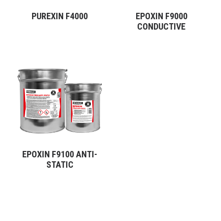
produktu
produktu
PUREXIN F4000
EPOXIN F9000
VYBRAT VARIANTU
VYBRAT VARIANTU
CONDUCTIVE
Tento
produkt
má
více
variant.
Varianty
lze
vybrat
na
stránce
produktu
EPOXIN F9100 ANTI-
VYBRAT VARIANTU
STATIC