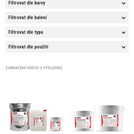
Filtrovat dle barvy
Filtrovat dle balení
Filtrovat dle typu
Filtrovat dle použití
ZOBRAZENÍ VŠECH 3 VÝSLEDKŮ
Tento
Tento
produkt
produkt
má
má
více
více
variant.
variant.
Varianty
Varianty
lze
lze
vybrat
vybrat
na
na
stránce
stránce