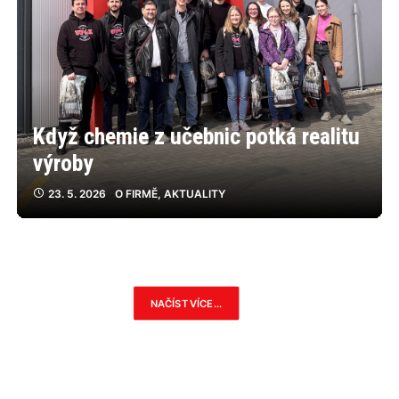
Když chemie z učebnic potká realitu
výroby
23. 5. 2026
O FIRMĚ
,
AKTUALITY
NAČÍST VÍCE...