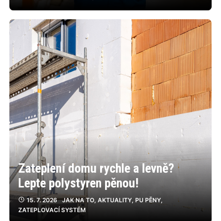
Zateplení domu rychle a levně?
Lepte polystyren pěnou!
15. 7. 2026
JAK NA TO
,
AKTUALITY
,
PU PĚNY
,
ZATEPLOVACÍ SYSTÉM