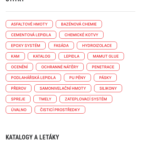
ASFALTOVÉ HMOTY
BAZÉNOVÁ CHEMIE
CEMENTOVÁ LEPIDLA
CHEMICKÉ KOTVY
EPOXY SYSTÉM
FASÁDA
HYDROIZOLACE
KAM
KATALOG
LEPIDLA
MAMUT GLUE
OCENĚNÍ
OCHRANNÉ NÁTĚRY
PENETRACE
PODLAHÁŘSKÁ LEPIDLA
PU PĚNY
PÁSKY
PŘEROV
SAMONIVELAČNÍ HMOTY
SILIKONY
SPREJE
TMELY
ZATEPLOVACÍ SYSTÉM
ÚVALNO
ČISTICÍ PROSTŘEDKY
KATALOGY A LETÁKY