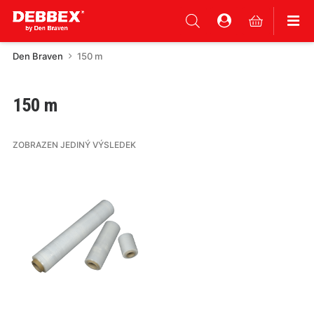
Den Braven
150 m
150 m
ZOBRAZEN JEDINÝ VÝSLEDEK
Tento
produkt
má
více
variant.
Varianty
lze
vybrat
na
stránce
produktu