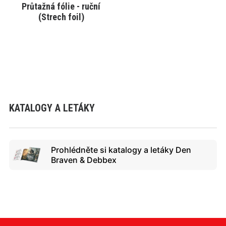
Průtažná fólie - ruční
VYBRAT VARIANTU
(Strech foil)
KATALOGY A LETÁKY
Prohlédněte si katalogy a letáky Den
Braven & Debbex