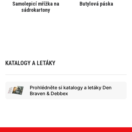
Samolepicí mřížka na
Butylová páska
VYBRAT VARIANTU
VYBRAT VARIANTU
sádrokartony
KATALOGY A LETÁKY
Prohlédněte si katalogy a letáky Den
Braven & Debbex