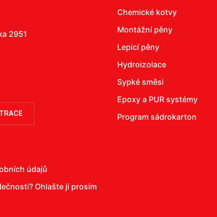
Chemické kotvy
Montážní pěny
žka 2951
Lepicí pěny
Hydroizolace
Sypké směsi
Epoxy a PUR systémy
STRACE
Program sádrokarton
obních údajů
olečnosti?
Ohlašte ji prosím