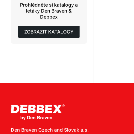
Prohlédněte si katalogy a
letáky Den Braven &
Debbex
ZOBRAZIT KATALOGY
Den Braven Czech and Slovak a.s.