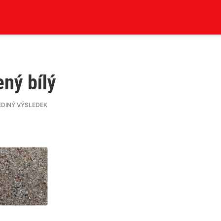
ený bílý
EDINÝ VÝSLEDEK