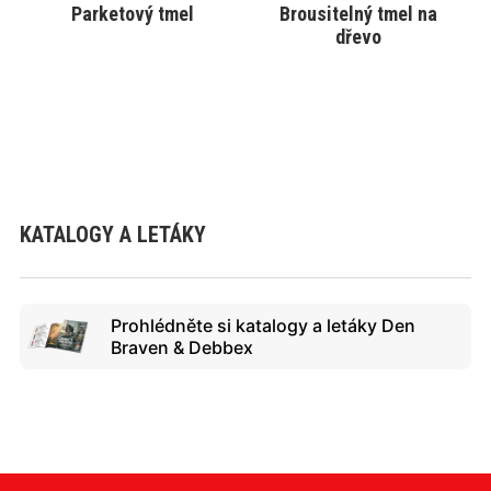
Parketový tmel
Brousitelný tmel na
VYBRAT VARIANTU
VYBRAT VARIANTU
dřevo
KATALOGY A LETÁKY
Prohlédněte si katalogy a letáky Den
Braven & Debbex