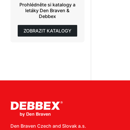
Prohlédněte si katalogy a
letáky Den Braven &
Debbex
ZOBRAZIT KATALOGY
Den Braven Czech and Slovak a.s.