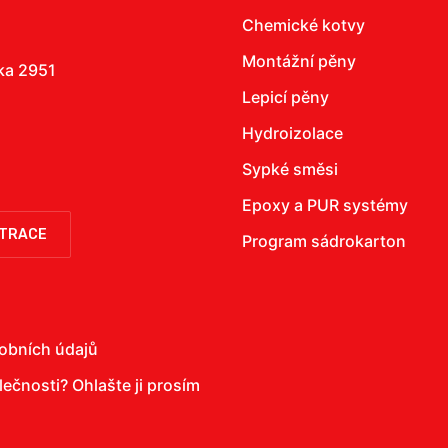
Chemické kotvy
Montážní pěny
žka 2951
Lepicí pěny
Hydroizolace
Sypké směsi
Epoxy a PUR systémy
STRACE
Program sádrokarton
obních údajů
olečnosti?
Ohlašte ji prosím