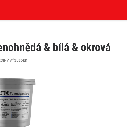
enohnědá & bílá & okrová
EDINÝ VÝSLEDEK