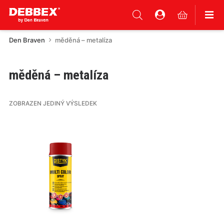
Den Braven
měděná – metalíza
měděná – metalíza
ZOBRAZEN JEDINÝ VÝSLEDEK
Tento
produkt
má
více
variant.
Varianty
lze
vybrat
na
stránce
produktu