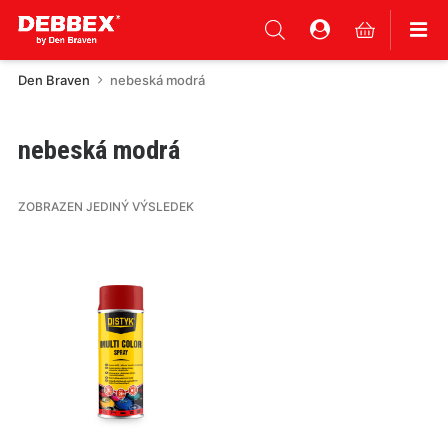
Den Braven
nebeská modrá
nebeská modrá
ZOBRAZEN JEDINÝ VÝSLEDEK
Tento
produkt
má
více
variant.
Varianty
lze
vybrat
na
stránce
produktu