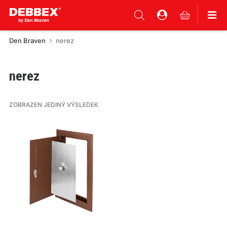
Den Braven
nerez
nerez
ZOBRAZEN JEDINÝ VÝSLEDEK
Tento
produkt
má
více
variant.
Varianty
lze
vybrat
na
stránce
produktu