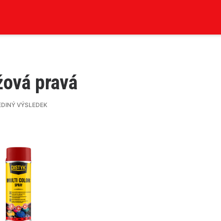
žová pravá
EDINÝ VÝSLEDEK