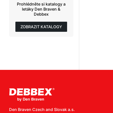
Prohlédněte si katalogy a
letáky Den Braven &
Debbex
ZOBRAZIT KATALOGY
Den Braven Czech and Slovak a.s.