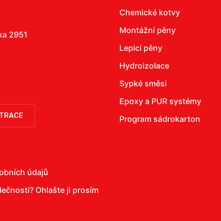
Chemické kotvy
Montážní pěny
žka 2951
Lepicí pěny
Hydroizolace
Sypké směsi
Epoxy a PUR systémy
STRACE
Program sádrokarton
obních údajů
olečnosti?
Ohlašte ji prosím