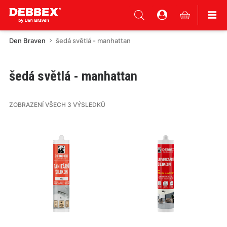
Den Braven
šedá světlá - manhattan
šedá světlá - manhattan
ZOBRAZENÍ VŠECH 3 VÝSLEDKŮ
Tento
Tento
produkt
produkt
má
má
více
více
variant.
variant.
Varianty
Varianty
lze
lze
vybrat
vybrat
na
na
stránce
stránce
produktu
produktu