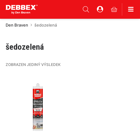
Den Braven
šedozelená
šedozelená
ZOBRAZEN JEDINÝ VÝSLEDEK
Tento
produkt
má
více
variant.
Varianty
lze
vybrat
na
stránce
produktu