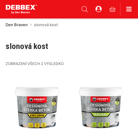
Den Braven
slonová kost
slonová kost
ZOBRAZENÍ VŠECH 2 VÝSLEDKŮ
Tento
Tento
produkt
produkt
má
má
více
více
variant.
variant.
Varianty
Varianty
lze
lze
vybrat
vybrat
na
na
stránce
stránce
produktu
produktu