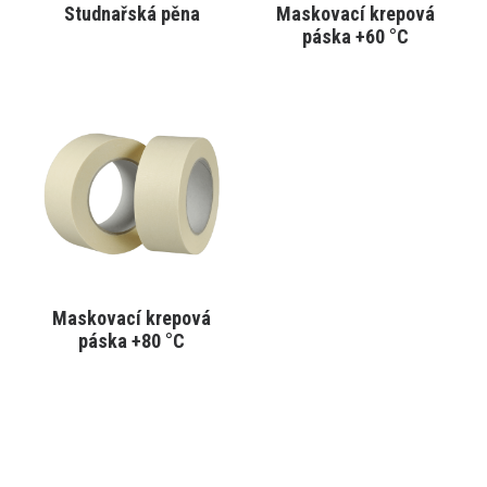
Studnařská pěna
Maskovací krepová
VYBRAT VARIANTU
VYBRAT VARIANTU
páska +60 °C
Tento
produkt
má
více
variant.
Varianty
lze
vybrat
na
stránce
produktu
Maskovací krepová
VYBRAT VARIANTU
páska +80 °C