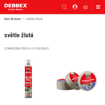
Den Braven
světle žlutá
světle žlutá
ZOBRAZENÍ VŠECH 3 VÝSLEDKŮ
Tento
Tento
produkt
produkt
má
má
více
více
variant.
variant.
Varianty
Varianty
lze
lze
vybrat
vybrat
na
na
stránce
stránce
produktu
produktu