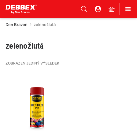
Den Braven
zelenožlutá
zelenožlutá
ZOBRAZEN JEDINÝ VÝSLEDEK
Tento
produkt
má
více
variant.
Varianty
lze
vybrat
na
stránce
produktu