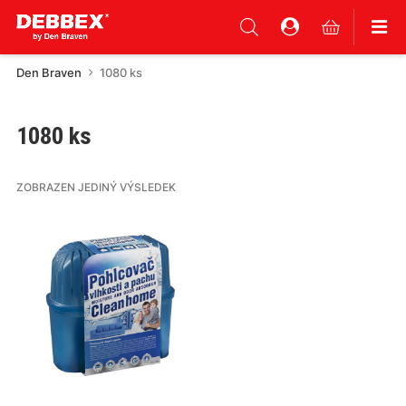
Den Braven
1080 ks
1080 ks
ZOBRAZEN JEDINÝ VÝSLEDEK
Tento
produkt
má
více
variant.
Varianty
lze
vybrat
na
stránce
produktu