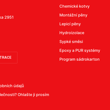
Chemické kotvy
Montážní pěny
žka 2951
Lepicí pěny
Hydroizolace
Sypké směsi
Epoxy a PUR systémy
STRACE
Program sádrokarton
obních údajů
olečnosti?
Ohlašte ji prosím