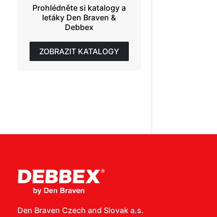
Prohlédněte si katalogy a
letáky Den Braven &
Debbex
ZOBRAZIT KATALOGY
Den Braven Czech and Slovak a.s.