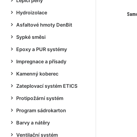
Lepicí pěny
Hydroizolace
Samo
Asfaltové hmoty DenBit
Sypké směsi
Epoxy a PUR systémy
Impregnace a přísady
Kamenný koberec
Zateplovací systém ETICS
Protipožární systém
Program sádrokarton
Barvy a nátěry
Ventilační systém