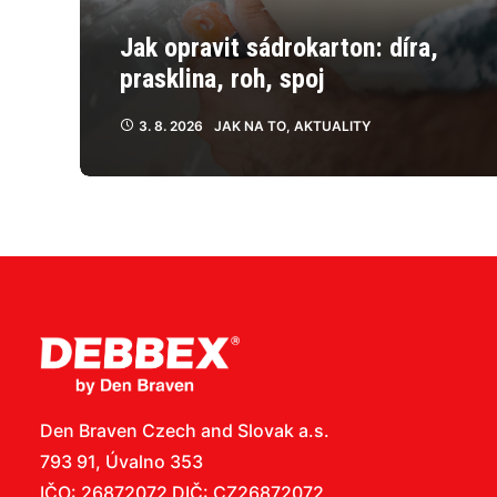
Jak opravit sádrokarton: díra,
prasklina, roh, spoj
3. 8. 2026
JAK NA TO
,
AKTUALITY
Den Braven Czech and Slovak a.s.
793 91, Úvalno 353
IČO: 26872072 DIČ: CZ26872072