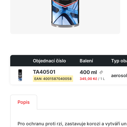
Objednací číslo
Balení
Typ ob
TA40501
400 ml
aerosol
345,00 Kč
/ 1 L
EAN: 4001587040058
Popis
Pro ochranu proti rzi, zastavuje korozi a vytváří u