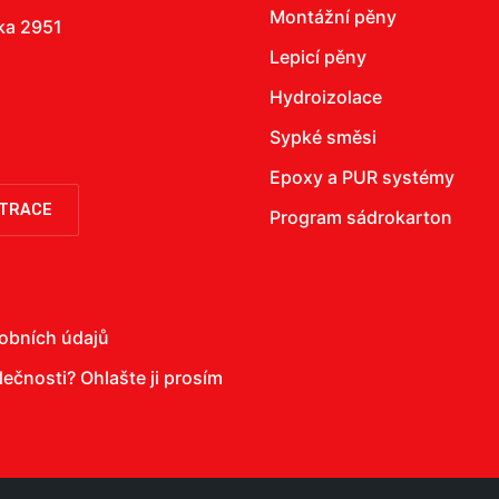
Montážní pěny
žka 2951
Lepicí pěny
Hydroizolace
Sypké směsi
Epoxy a PUR systémy
STRACE
Program sádrokarton
obních údajů
olečnosti?
Ohlašte ji prosím