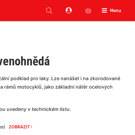
Menu
rvenohnědá
rzální podklad pro laky. Lze nanášet i na zkorodované
l a rámů motocyklů, jako základní nátěr ocelových
sou uvedeny v technickém listu.
ní
ZOBRAZIT 