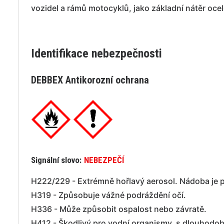
vozidel a rámů motocyklů, jako základní nátěr ocel
Identifikace nebezpečnosti
DEBBEX Antikorozní ochrana
Signální slovo:
NEBEZPEČÍ
H222/229 - Extrémně hořlavý aerosol. Nádoba je p
H319 - Způsobuje vážné podráždění očí.
H336 - Může způsobit ospalost nebo závratě.
H412 - Škodlivý pro vodní organismy, s dlouhodob