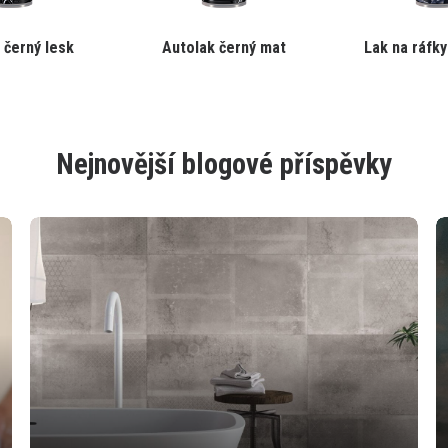
Tento
Tento
 černý lesk
Autolak černý mat
Lak na ráfky 
produkt
produkt
má
má
více
více
variant.
variant.
Varianty
Varianty
Nejnovější blogové příspěvky
lze
lze
vybrat
vybrat
na
na
stránce
stránce
produktu
produktu