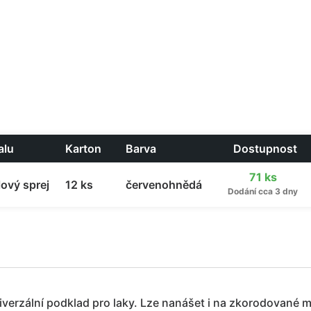
alu
Karton
Barva
Dostupnost
71 ks
ový sprej
12 ks
červenohnědá
Dodání cca 3 dny
niverzální podklad pro laky. Lze nanášet i na zkorodované m