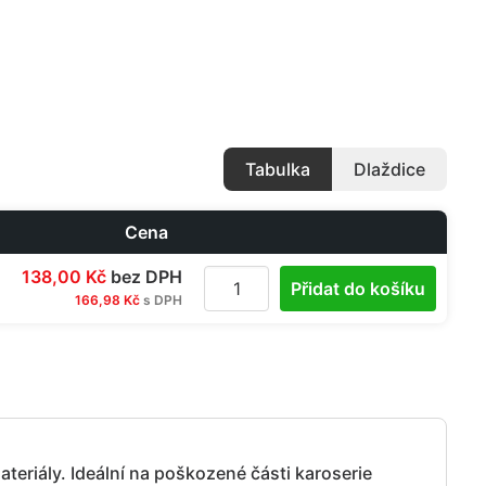
Tabulka
Dlaždice
Cena
138,00 Kč
bez DPH
Přidat do košíku
166,98 Kč
s DPH
ateriály. Ideální na poškozené části karoserie