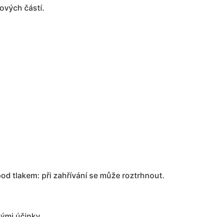
ových částí.
od tlakem: při zahřívání se může roztrhnout.
ými účinky.