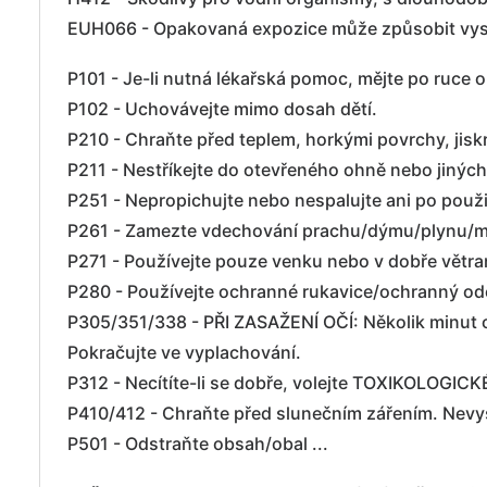
EUH066 - Opakovaná expozice může způsobit vys
P101 - Je-li nutná lékařská pomoc, mějte po ruce o
P102 - Uchovávejte mimo dosah dětí.
P210 - Chraňte před teplem, horkými povrchy, jisk
P211 - Nestříkejte do otevřeného ohně nebo jiných
P251 - Nepropichujte nebo nespalujte ani po použi
P261 - Zamezte vdechování prachu/dýmu/plynu/ml
P271 - Používejte pouze venku nebo v dobře větr
P280 - Používejte ochranné rukavice/ochranný oděv
P305/351/338 - PŘI ZASAŽENÍ OČÍ: Několik minut o
Pokračujte ve vyplachování.
P312 - Necítíte-li se dobře, volejte TOXIKOLOGI
P410/412 - Chraňte před slunečním zářením. Nevyst
P501 - Odstraňte obsah/obal ...