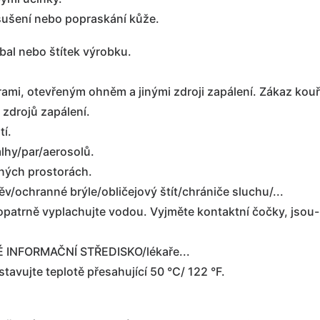
ušení nebo popraskání kůže.
bal nebo štítek výrobku.
rami, otevřeným ohněm a jinými zdroji zapálení. Zákaz kouř
 zdrojů zapálení.
tí.
hy/par/aerosolů.
aných prostorách.
/ochranné brýle/obličejový štít/chrániče sluchu/...
patrně vyplachujte vodou. Vyjměte kontaktní čočky, jsou-
CKÉ INFORMAČNÍ STŘEDISKO/lékaře...
avujte teplotě přesahující 50 °C/ 122 °F.