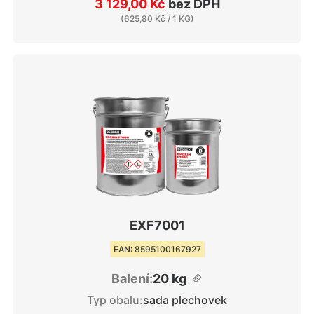
3 129,00 Kč
bez DPH
(
625,80 Kč
/ 1 KG)
EXF7001
EAN: 8595100167927
Balení:
20 kg
Typ obalu:
sada plechovek