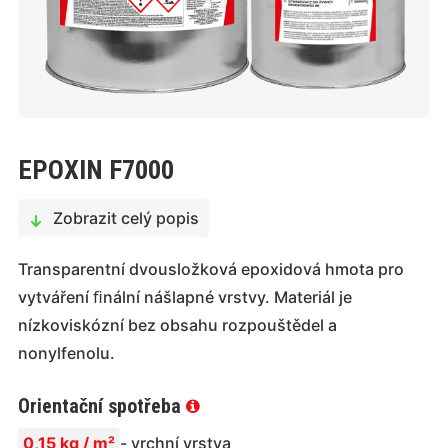
EPOXIN F7000
Zobrazit celý popis
Transparentní dvousložková epoxidová hmota pro
vytváření ﬁnální nášlapné vrstvy. Materiál je
nízkoviskózní bez obsahu rozpouštědel a
nonylfenolu.
Orientační spotřeba
0,15 kg / m²
- vrchní vrstva