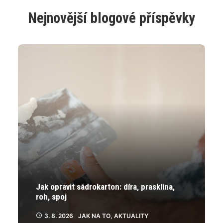
má
více
Nejnovější blogové příspěvky
variant.
Varianty
lze
vybrat
na
stránce
produktu
Jak opravit sádrokarton: díra, prasklina,
roh, spoj
3. 8. 2026
JAK NA TO
,
AKTUALITY