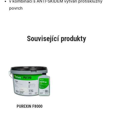
v kombinaci s ANTI-SKIDEM vytváří protiskluzný
povrch
Související produkty
Tento
PUREXIN F8000
VYBRAT VARIANTU
produkt