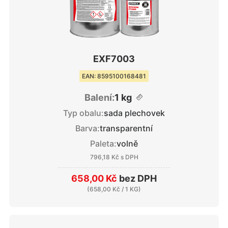
EXF7003
EAN: 8595100168481
Balení:
1 kg
Typ obalu:
sada plechovek
Barva:
transparentní
Paleta:
volně
796,18 Kč
s DPH
658,00 Kč
bez DPH
(
658,00 Kč
/ 1 KG)