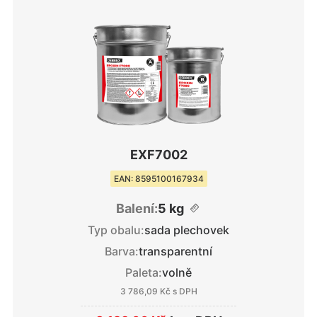
EXF7002
EAN: 8595100167934
Balení:
5 kg
Typ obalu:
sada plechovek
Barva:
transparentní
Paleta:
volně
3 786,09 Kč
s DPH