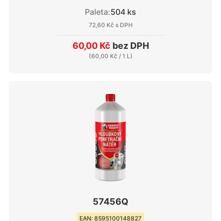
Paleta:
504 ks
72,60 Kč
s DPH
60,00 Kč
bez DPH
(
60,00 Kč
/ 1 L)
57456Q
EAN: 8595100148827