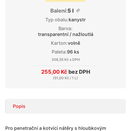
Balení:
5 l
Typ obalu:
kanystr
Barva:
transparentní / nažloutlá
Karton:
volně
Paleta:
96 ks
308,55 Kč
s DPH
255,00 Kč
bez DPH
(
51,00 Kč
/ 1 L)
Popis
Pro penetrační a kotvící nátěry s hloubkovým