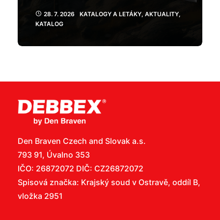
28. 7. 2026
KATALOGY A LETÁKY
,
AKTUALITY
,
KATALOG
Den Braven Czech and Slovak a.s.
793 91, Úvalno 353
IČO: 26872072 DIČ: CZ26872072
Spisová značka: Krajský soud v Ostravě, oddíl B,
vložka 2951