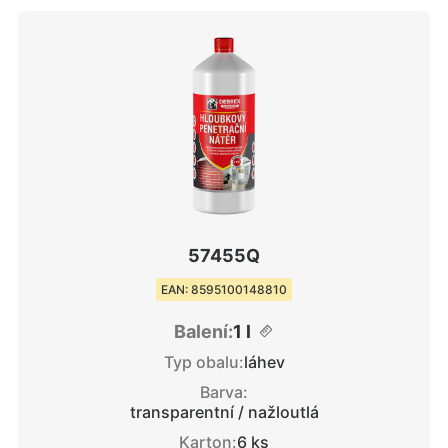
57455Q
EAN: 8595100148810
Balení:
1 l
Typ obalu:
láhev
Barva:
transparentní / nažloutlá
Karton:
6 ks