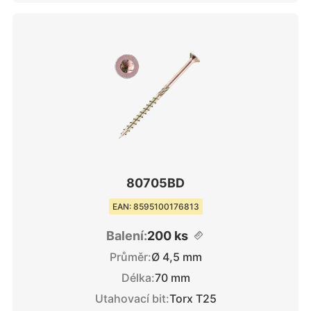
80705BD
EAN: 8595100176813
Balení:
200 ks
Průměr:
Ø 4,5 mm
Délka:
70 mm
Utahovací bit:
Torx T25