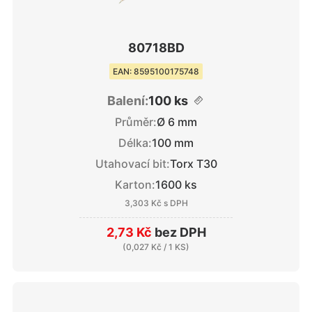
80718BD
EAN: 8595100175748
Balení:
100 ks
Průměr:
Ø 6 mm
Délka:
100 mm
Utahovací bit:
Torx T30
Karton:
1600 ks
3,303 Kč
s DPH
2,73 Kč
bez DPH
(
0,027 Kč
/ 1 KS)