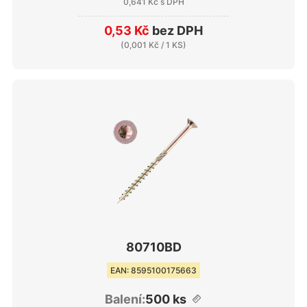
0,641 Kč
s DPH
0,53 Kč
bez DPH
(
0,001 Kč
/ 1 KS)
80710BD
EAN: 8595100175663
Balení:
500 ks