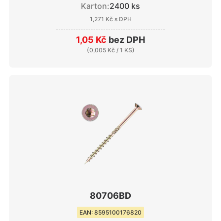
Karton:
2400 ks
1,271 Kč
s DPH
1,05 Kč
bez DPH
(
0,005 Kč
/ 1 KS)
80706BD
EAN: 8595100176820