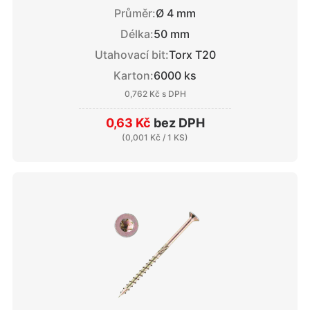
Průměr:
Ø 4 mm
Délka:
50 mm
Utahovací bit:
Torx T20
Karton:
6000 ks
0,762 Kč
s DPH
0,63 Kč
bez DPH
(
0,001 Kč
/ 1 KS)