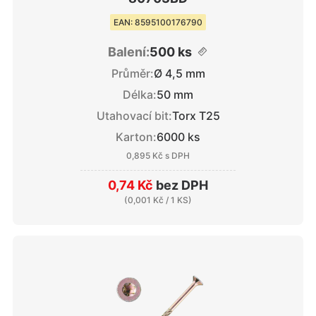
EAN: 8595100176790
Balení:
500 ks
Průměr:
Ø 4,5 mm
Délka:
50 mm
Utahovací bit:
Torx T25
Karton:
6000 ks
0,895 Kč
s DPH
0,74 Kč
bez DPH
(
0,001 Kč
/ 1 KS)