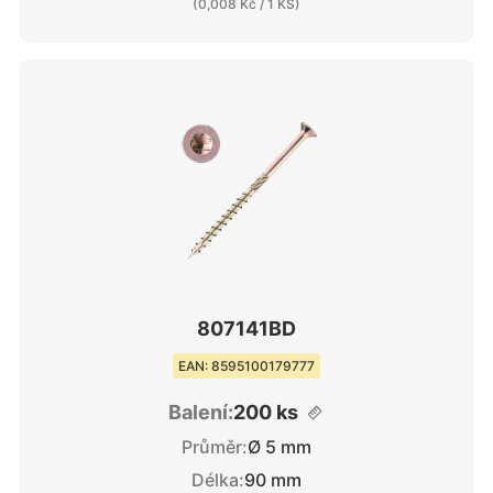
(
0,008 Kč
/ 1 KS)
807141BD
EAN: 8595100179777
Balení:
200 ks
Průměr:
Ø 5 mm
Délka:
90 mm