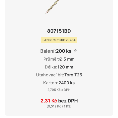
807151BD
EAN: 8595100179784
Balení:
200 ks
Průměr:
Ø 5 mm
Délka:
120 mm
Utahovací bit:
Torx T25
Karton:
2400 ks
2,795 Kč
s DPH
2,31 Kč
bez DPH
(
0,012 Kč
/ 1 KS)