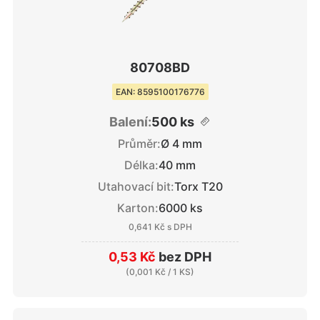
80708BD
EAN: 8595100176776
Balení:
500 ks
Průměr:
Ø 4 mm
Délka:
40 mm
Utahovací bit:
Torx T20
Karton:
6000 ks
0,641 Kč
s DPH
0,53 Kč
bez DPH
(
0,001 Kč
/ 1 KS)