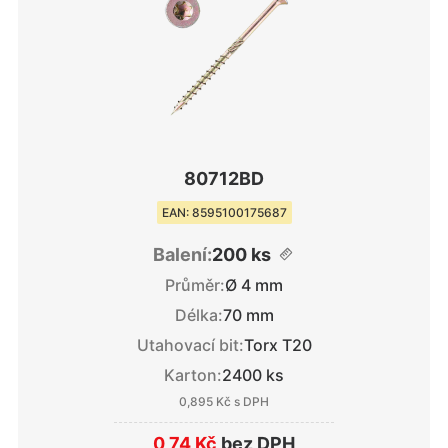
80712BD
EAN: 8595100175687
Balení:
200 ks
Průměr:
Ø 4 mm
Délka:
70 mm
Utahovací bit:
Torx T20
Karton:
2400 ks
0,895 Kč
s DPH
0,74 Kč
bez DPH