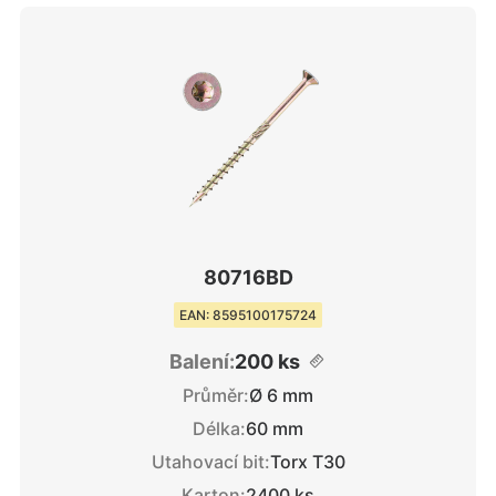
80716BD
EAN: 8595100175724
Balení:
200 ks
Průměr:
Ø 6 mm
Délka:
60 mm
Utahovací bit:
Torx T30
Karton:
2400 ks