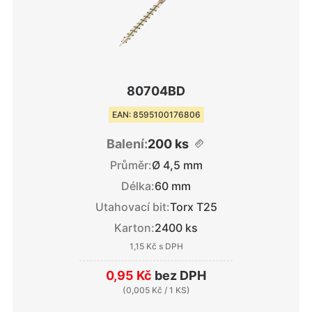
80704BD
EAN: 8595100176806
Balení:
200 ks
Průměr:
Ø 4,5 mm
Délka:
60 mm
Utahovací bit:
Torx T25
Karton:
2400 ks
1,15 Kč
s DPH
0,95 Kč
bez DPH
(
0,005 Kč
/ 1 KS)