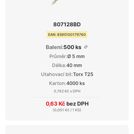
807128BD
EAN: 8595100179760
Balení:
500 ks
Průměr:
Ø 5 mm
Délka:
40 mm
Utahovací bit:
Torx T25
Karton:
4000 ks
0,762 Kč
s DPH
0,63 Kč
bez DPH
(
0,001 Kč
/ 1 KS)