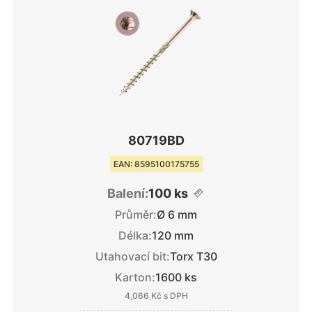
80719BD
EAN: 8595100175755
Balení:
100 ks
Průměr:
Ø 6 mm
Délka:
120 mm
Utahovací bit:
Torx T30
Karton:
1600 ks
4,066 Kč
s DPH