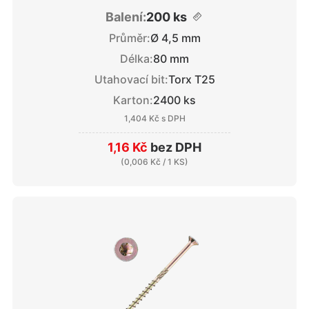
Balení:
200 ks
Průměr:
Ø 4,5 mm
Délka:
80 mm
Utahovací bit:
Torx T25
Karton:
2400 ks
1,404 Kč
s DPH
1,16 Kč
bez DPH
(
0,006 Kč
/ 1 KS)