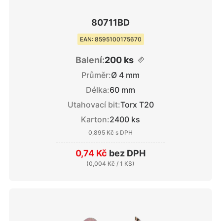
80711BD
EAN: 8595100175670
Balení:
200 ks
Průměr:
Ø 4 mm
Délka:
60 mm
Utahovací bit:
Torx T20
Karton:
2400 ks
0,895 Kč
s DPH
0,74 Kč
bez DPH
(
0,004 Kč
/ 1 KS)