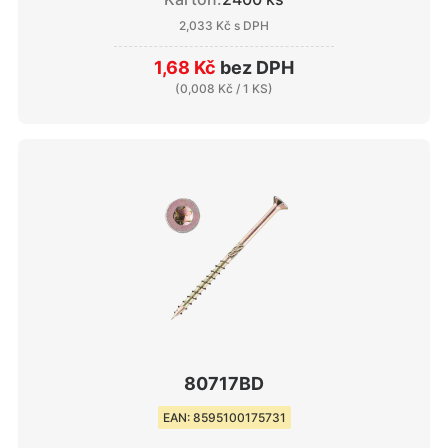
2,033 Kč
s DPH
1,68 Kč
bez DPH
(
0,008 Kč
/ 1 KS)
80717BD
EAN: 8595100175731