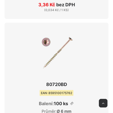
3,36 Kč
bez DPH
(
0,034 Kč
/ 1 KS)
80720BD
EAN: 8595100175762
Balení:
100 ks
Průměr:
Ø 6 mm