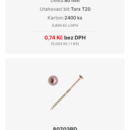
Délka:
80 mm
Utahovací bit:
Torx T20
Karton:
2400 ks
0,895 Kč
s DPH
0,74 Kč
bez DPH
(
0,004 Kč
/ 1 KS)
80703BD