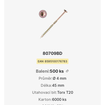
80709BD
EAN: 8595100176783
Balení:
500 ks
Průměr:
Ø 4 mm
Délka:
45 mm
Utahovací bit:
Torx T20
Karton:
6000 ks