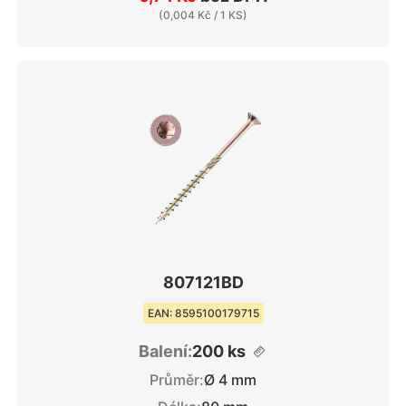
(
0,004 Kč
/ 1 KS)
807121BD
EAN: 8595100179715
Balení:
200 ks
Průměr:
Ø 4 mm