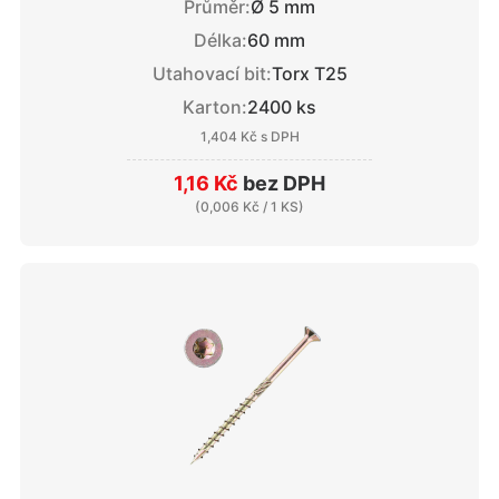
Průměr:
Ø 5 mm
Délka:
60 mm
Utahovací bit:
Torx T25
Karton:
2400 ks
1,404 Kč
s DPH
1,16 Kč
bez DPH
(
0,006 Kč
/ 1 KS)