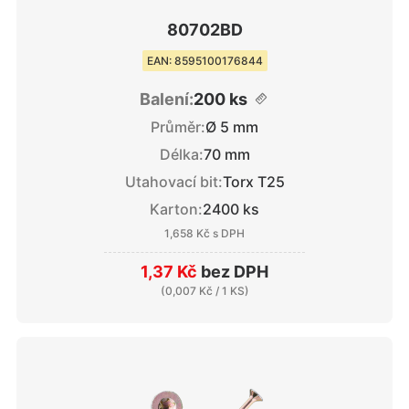
80702BD
EAN: 8595100176844
Balení:
200 ks
Průměr:
Ø 5 mm
Délka:
70 mm
Utahovací bit:
Torx T25
Karton:
2400 ks
1,658 Kč
s DPH
1,37 Kč
bez DPH
(
0,007 Kč
/ 1 KS)