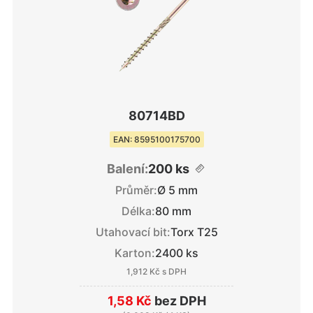
80714BD
EAN: 8595100175700
Balení:
200 ks
Průměr:
Ø 5 mm
Délka:
80 mm
Utahovací bit:
Torx T25
Karton:
2400 ks
1,912 Kč
s DPH
1,58 Kč
bez DPH