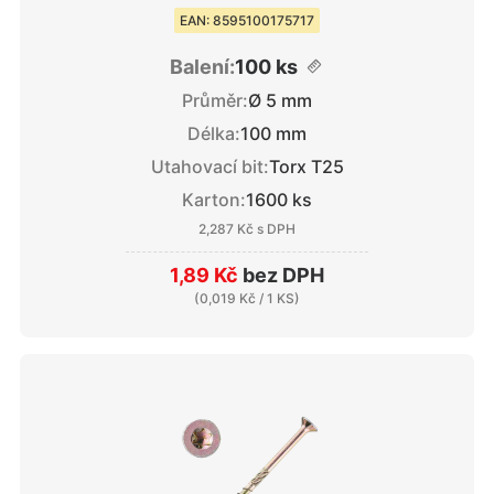
EAN: 8595100175717
Balení:
100 ks
Průměr:
Ø 5 mm
Délka:
100 mm
Utahovací bit:
Torx T25
Karton:
1600 ks
2,287 Kč
s DPH
1,89 Kč
bez DPH
(
0,019 Kč
/ 1 KS)