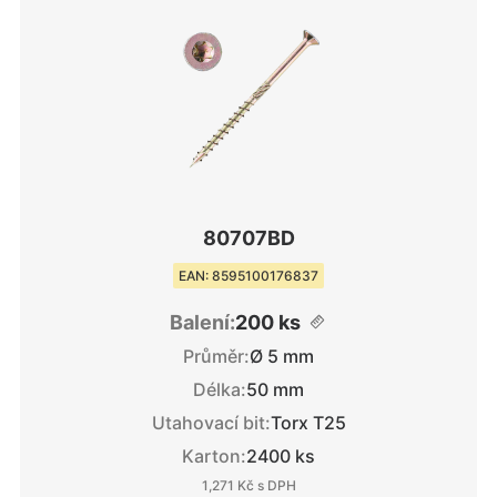
80707BD
EAN: 8595100176837
Balení:
200 ks
Průměr:
Ø 5 mm
Délka:
50 mm
Utahovací bit:
Torx T25
Karton:
2400 ks
1,271 Kč
s DPH