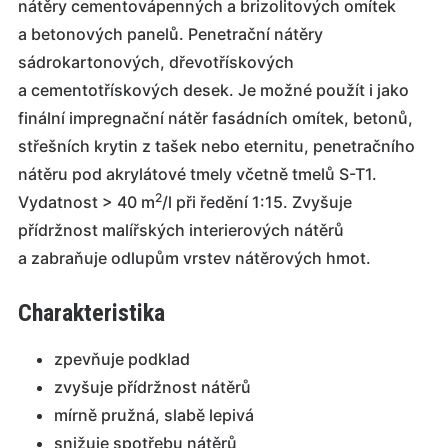
nátěry cementovápenných a brizolitových omítek
a betonových panelů. Penetrační nátěry
sádrokartonových, dřevotřískových
a cementotřískových desek. Je možné použít i jako
finální impregnační nátěr fasádních omítek, betonů,
střešních krytin z tašek nebo eternitu, penetračního
nátěru pod akrylátové tmely včetně tmelů S-T1.
2
Vydatnost > 40 m
/l při ředění 1:15. Zvyšuje
přídržnost malířských interierových nátěrů
a zabraňuje odlupům vrstev nátěrových hmot.
Charakteristika
zpevňuje podklad
zvyšuje přídržnost nátěrů
mírně pružná, slabě lepivá
snižuje spotřebu nátěrů