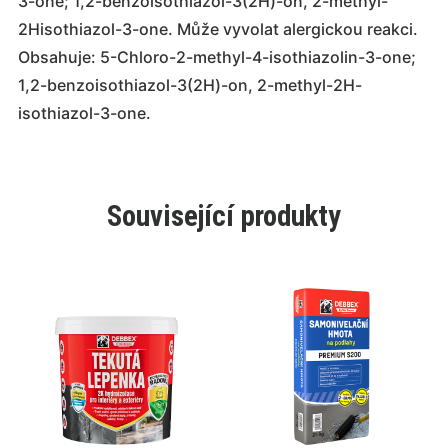
3-one; 1,2-benzoisothiazol-3(2H)-on, 2-methyl-
2Hisothiazol-3-one. Může vyvolat alergickou reakci.
Obsahuje: 5-Chloro-2-methyl-4-isothiazolin-3-one;
1,2-benzoisothiazol-3(2H)-on, 2-methyl-2H-
isothiazol-3-one.
Související produkty