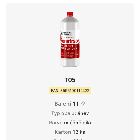
T05
EAN: 8595100112422
Balení:
1 l
Typ obalu:
láhev
Barva:
mléčně bílá
Karton:
12 ks