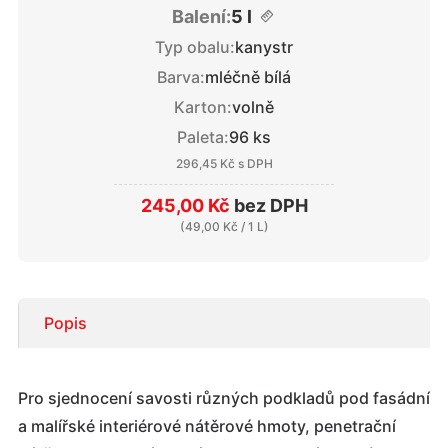
Balení:
5 l
Typ obalu:
kanystr
Barva:
mléčně bílá
Karton:
volně
Paleta:
96 ks
296,45 Kč
s DPH
245,00 Kč
bez DPH
(
49,00 Kč
/ 1 L)
Popis
Pro sjednocení savosti různých podkladů pod fasádní
a malířské interiérové nátěrové hmoty, penetrační