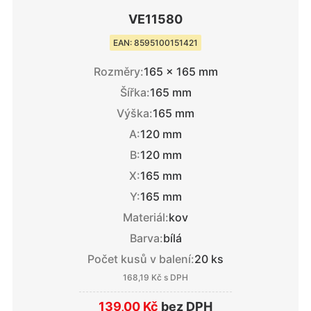
VE11580
EAN: 8595100151421
Rozměry:
165 × 165 mm
Šířka:
165 mm
Výška:
165 mm
A:
120 mm
B:
120 mm
X:
165 mm
Y:
165 mm
Materiál:
kov
Barva:
bílá
Počet kusů v balení:
20 ks
168,19 Kč
s DPH
139,00 Kč
bez DPH