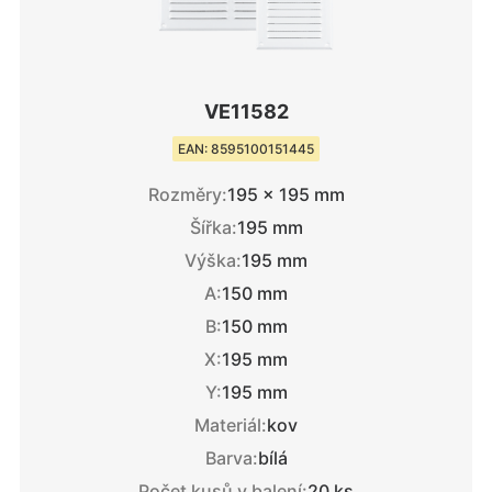
VE11582
EAN: 8595100151445
Rozměry:
195 × 195 mm
Šířka:
195 mm
Výška:
195 mm
A:
150 mm
B:
150 mm
X:
195 mm
Y:
195 mm
Materiál:
kov
Barva:
bílá
Počet kusů v balení:
20 ks