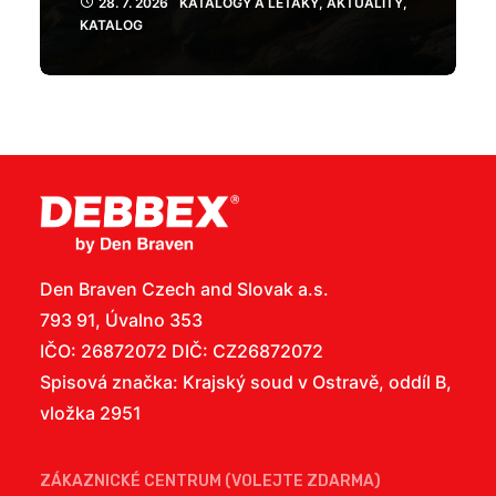
28. 7. 2026
KATALOGY A LETÁKY
,
AKTUALITY
,
KATALOG
Den Braven Czech and Slovak a.s.
793 91, Úvalno 353
IČO: 26872072 DIČ: CZ26872072
Spisová značka: Krajský soud v Ostravě, oddíl B,
vložka 2951
ZÁKAZNICKÉ CENTRUM (VOLEJTE ZDARMA)