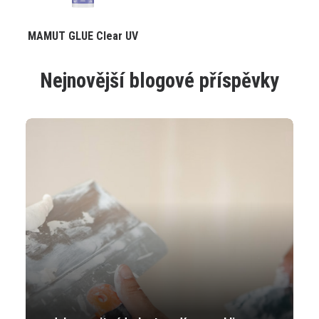
produktu
produktu
Tento
MAMUT GLUE Clear UV
VYBRAT VARIANTU
produkt
má
více
Nejnovější blogové příspěvky
variant.
Varianty
lze
vybrat
na
stránce
produktu