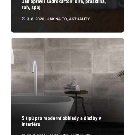
Jak opravit sádrokarton: díra, prasklina,
roh, spoj
3. 8. 2026
JAK NA TO
,
AKTUALITY
5 tipů pro moderní obklady a dlažby v
interiéru