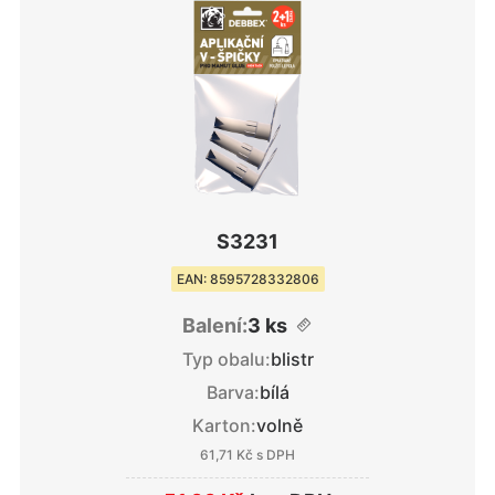
S3231
EAN: 8595728332806
Balení:
3 ks
Typ obalu:
blistr
Barva:
bílá
Karton:
volně
61,71 Kč
s DPH