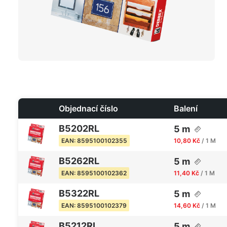
Objednací číslo
Balení
B5202RL
5 m
10,80 Kč
/ 1 M
EAN: 8595100102355
B5262RL
5 m
11,40 Kč
/ 1 M
EAN: 8595100102362
B5322RL
5 m
14,60 Kč
/ 1 M
EAN: 8595100102379
B5212RL
5 m