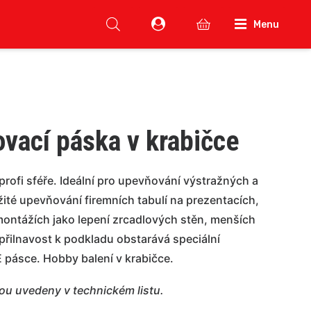
Menu
vací páska v krabičce
rofi sféře. Ideální pro upevňování výstražných a
ité upevňování firemních tabulí na prezentacích,
montážích jako lepení zrcadlových stěn, menších
přilnavost k podkladu obstarává speciální
pásce. Hobby balení v krabičce.
sou uvedeny v technickém listu.