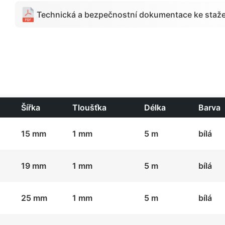
Technická a bezpečnostní dokumentace ke staže
Šířka
Tloušťka
Délka
Barva
15 mm
1 mm
5 m
bílá
19 mm
1 mm
5 m
bílá
25 mm
1 mm
5 m
bílá