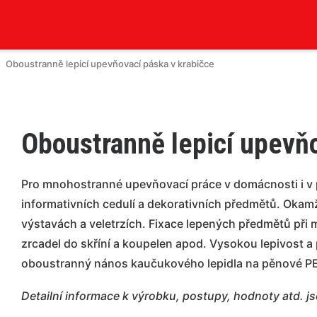
Oboustranně lepicí upevňovací páska v krabičce
Oboustranně lepicí upevňo
Pro mnohostranné upevňovací práce v domácnosti i v p
informativních cedulí a dekorativních předmětů. Okamž
výstavách a veletrzích. Fixace lepených předmětů při 
zrcadel do skříní a koupelen apod. Vysokou lepivost a 
oboustranný nános kaučukového lepidla na pěnové PE 
Detailní informace k výrobku, postupy, hodnoty atd. j