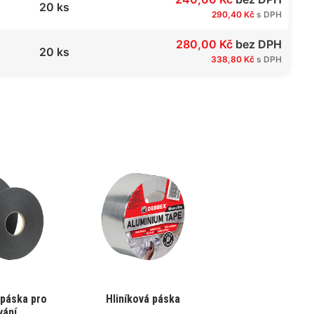
20 ks
290,40 Kč
s DPH
280,00 Kč
bez DPH
20 ks
338,80 Kč
s DPH
Tento
 páska pro
Hliníková páska
produkt
vání