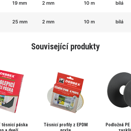
19 mm
2 mm
10 m
bílá
25 mm
2 mm
10 m
bílá
Související produkty
Tento
Tento
 těsnicí páska
Těsnicí profily z EPDM
Podložná PE
produkt
produkt
n a dveří
pryže
zasklí