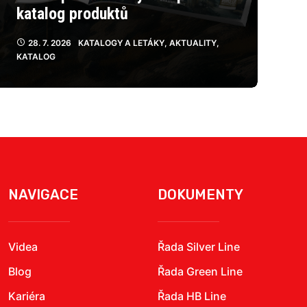
katalog produktů
28. 7. 2026
KATALOGY A LETÁKY
,
AKTUALITY
,
KATALOG
NAVIGACE
DOKUMENTY
Videa
Řada Silver Line
Blog
Řada Green Line
Kariéra
Řada HB Line