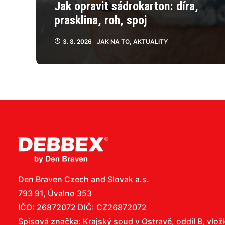
Jak opravit sádrokarton: díra,
prasklina, roh, spoj
3. 8. 2026
JAK NA TO
,
AKTUALITY
Den Braven Czech and Slovak a.s.
793 91, Úvalno 353
IČO: 26872072 DIČ: CZ26872072
Spisová značka: Krajský soud v Ostravě, oddíl B, vlo