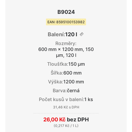
B9024
EAN: 8595100153982
Balení:
120 l
Rozměry:
600 mm × 1200 mm, 150
μm, 120 l
Tloušťka:
150 μm
Šířka:
600 mm
Výška:
1200 mm
Barva:
černá
Počet kusů v balení:
1 ks
31,46 Kč
s DPH
26,00 Kč
bez DPH
(
0,217 Kč
/ 1 L)