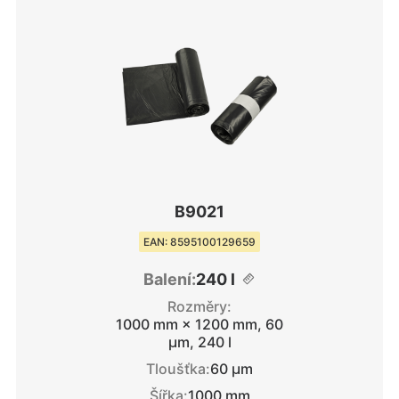
B9021
EAN: 8595100129659
Balení:
240 l
Rozměry:
1000 mm × 1200 mm, 60
μm, 240 l
Tloušťka:
60 μm
Šířka:
1000 mm