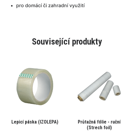
pro domácí či zahradní využití
Související produkty
Tento
Tento
Lepicí páska (IZOLEPA)
Průtažná fólie - ruční
VYBRAT VARIANTU
VYBRAT VARIANTU
produkt
produkt
(Strech foil)
má
má