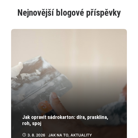
více
více
variant.
variant.
Nejnovější blogové příspěvky
Varianty
Varianty
lze
lze
vybrat
vybrat
na
na
stránce
stránce
produktu
produktu
Jak opravit sádrokarton: díra, prasklina,
roh, spoj
3. 8. 2026
JAK NA TO
,
AKTUALITY