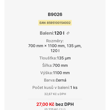
B9026
EAN: 8595100154002
Balení:
120 l
Rozměry:
700 mm × 1100 mm, 135 μm,
120 l
Tloušťka:
135 μm
Šířka:
700 mm
Výška:
1100 mm
Barva:
černá
Počet kusů v balení:
1 ks
32,67 Kč
s DPH
27,00 Kč
bez DPH
(
0,225 Kč
/ 1 L)