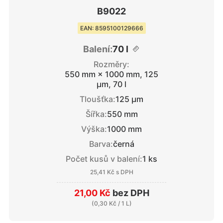
B9022
EAN: 8595100129666
Balení:
70 l
Rozměry:
550 mm × 1000 mm, 125
μm, 70 l
Tloušťka:
125 μm
Šířka:
550 mm
Výška:
1000 mm
Barva:
černá
Počet kusů v balení:
1 ks
25,41 Kč
s DPH
21,00 Kč
bez DPH
(
0,30 Kč
/ 1 L)