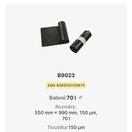
B9023
EAN: 8595100153975
Balení:
70 l
Rozměry:
550 mm × 990 mm, 150 μm,
70 l
Tloušťka:
150 μm