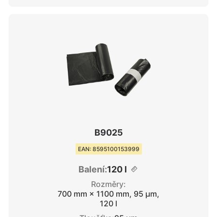
B9025
EAN: 8595100153999
Balení:
120 l
Rozměry:
700 mm × 1100 mm, 95 μm,
120 l