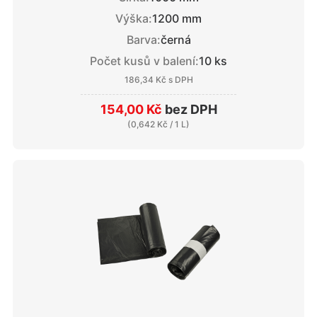
Výška:
1200 mm
Barva:
černá
Počet kusů v balení:
10 ks
186,34 Kč
s DPH
154,00 Kč
bez DPH
(
0,642 Kč
/ 1 L)