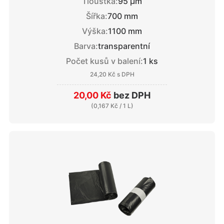
Tloušťka:
95 μm
Šířka:
700 mm
Výška:
1100 mm
Barva:
transparentní
Počet kusů v balení:
1 ks
24,20 Kč
s DPH
20,00 Kč
bez DPH
(
0,167 Kč
/ 1 L)