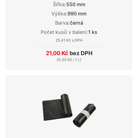
Šířka:
550 mm
Výška:
990 mm
Barva:
černá
Počet kusů v balení:
1 ks
25,41 Kč
s DPH
21,00 Kč
bez DPH
(
0,30 Kč
/ 1 L)