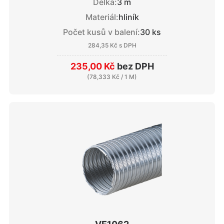
Délka:
3 m
Materiál:
hliník
Počet kusů v balení:
30 ks
284,35 Kč
s DPH
235,00 Kč
bez DPH
(
78,333 Kč
/ 1 M)