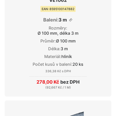
VE1062
EAN: 8595100147882
Balení:
3 m
Rozměry:
Ø 100 mm, délka 3 m
Průměr:
Ø 100 mm
Délka:
3 m
Materiál:
hliník
Počet kusů v balení:
20 ks
336,38 Kč
s DPH
278,00 Kč
bez DPH
(
92,667 Kč
/ 1 M)