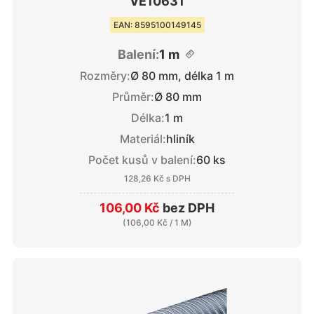
VE10631
EAN: 8595100149145
Balení:
1 m
Rozměry:
Ø 80 mm, délka 1 m
Průměr:
Ø 80 mm
Délka:
1 m
Materiál:
hliník
Počet kusů v balení:
60 ks
128,26 Kč
s DPH
106,00 Kč
bez DPH
(
106,00 Kč
/ 1 M)