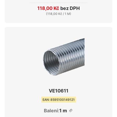
118,00 Kč
bez DPH
(
118,00 Kč
/ 1 M)
VE10611
EAN: 8595100149121
Balení:
1 m