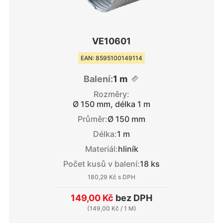
VE10601
EAN: 8595100149114
Balení:
1 m
Rozměry:
Ø 150 mm, délka 1 m
Průměr:
Ø 150 mm
Délka:
1 m
Materiál:
hliník
Počet kusů v balení:
18 ks
180,29 Kč
s DPH
149,00 Kč
bez DPH
(
149,00 Kč
/ 1 M)