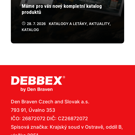
Máme pro vás nový kompletní katalog
produktů
28. 7. 2026
KATALOGY A LETÁKY
,
AKTUALITY
,
KATALOG
Den Braven Czech and Slovak a.s.
793 91, Úvalno 353
IČO: 26872072 DIČ: CZ26872072
Spisová značka: Krajský soud v Ostravě, oddíl B,