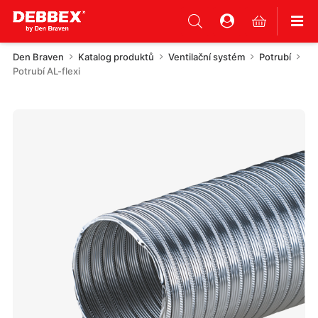
Den Braven
Katalog produktů
Ventilační systém
Potrubí
Potrubí AL-flexi