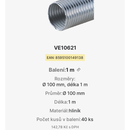
VE10621
EAN: 8595100149138
Balení:
1 m
Rozměry:
Ø 100 mm, délka 1 m
Průměr:
Ø 100 mm
Délka:
1 m
Materiál:
hliník
Počet kusů v balení:
40 ks
142,78 Kč
s DPH