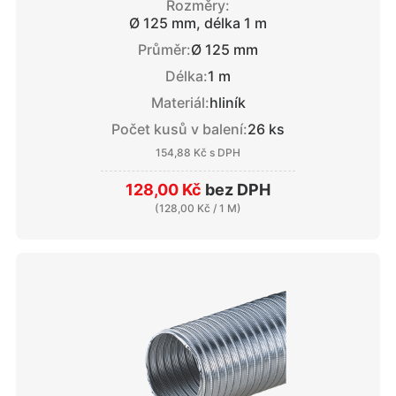
Rozměry:
Ø 125 mm, délka 1 m
Průměr:
Ø 125 mm
Délka:
1 m
Materiál:
hliník
Počet kusů v balení:
26 ks
154,88 Kč
s DPH
128,00 Kč
bez DPH
(
128,00 Kč
/ 1 M)