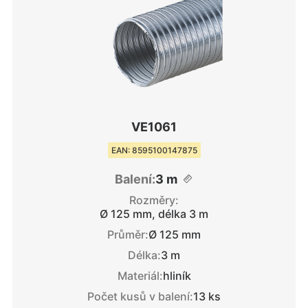
VE1061
EAN: 8595100147875
Balení:
3 m
Rozměry:
Ø 125 mm, délka 3 m
Průměr:
Ø 125 mm
Délka:
3 m
Materiál:
hliník
Počet kusů v balení:
13 ks