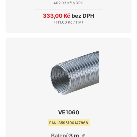
402,93 Kč
s DPH
333,00 Kč
bez DPH
(
111,00 Kč
/ 1 M)
VE1060
EAN: 8595100147868
Balení:
3 m