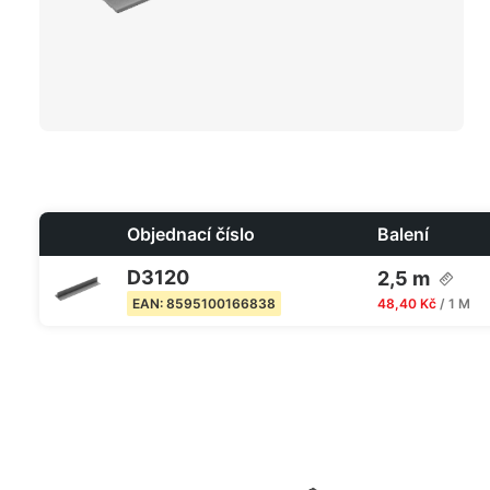
Objednací číslo
Balení
D3120
2,5 m
48,40 Kč
/ 1 M
EAN: 8595100166838