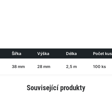
Šířka
Výška
Délka
Počet kus
38 mm
28 mm
2,5 m
100 ks
Související produkty