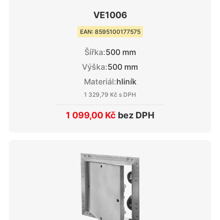
VE1006
EAN: 8595100177575
Šířka:
500 mm
Výška:
500 mm
Materiál:
hliník
1 329,79 Kč
s DPH
1 099,00 Kč
bez DPH