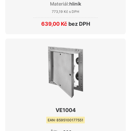
Materiál:
hliník
773,19 Kč
s DPH
639,00 Kč
bez DPH
VE1004
EAN: 8595100177551