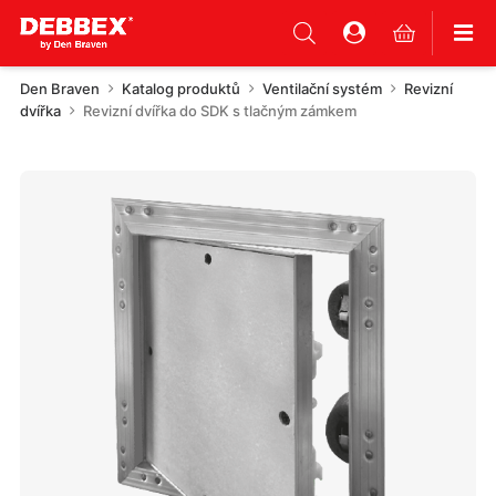
Den Braven
Katalog produktů
Ventilační systém
Revizní
dvířka
Revizní dvířka do SDK s tlačným zámkem