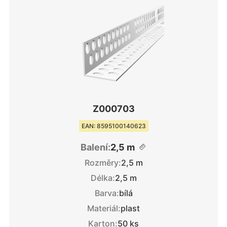
Z000703
EAN: 8595100140623
Balení:
2,5 m
Rozměry:
2,5 m
Délka:
2,5 m
Barva:
bílá
Materiál:
plast
Karton:
50 ks