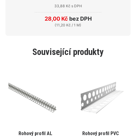
33,88 Kč
s DPH
28,00 Kč
bez DPH
(
11,20 Kč
/ 1 M)
Související produkty
Tento
Tento
Rohový profil AL
Rohový profil PVC
VYBRAT VARIANTU
VYBRAT VARIANTU