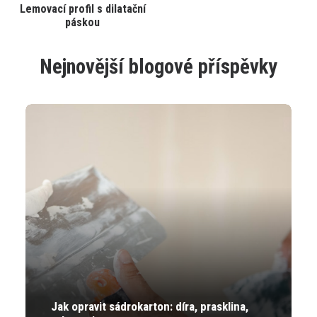
Tento
Lemovací profil s dilatační
VYBRAT VARIANTU
produkt
páskou
má
více
variant.
Nejnovější blogové příspěvky
Varianty
lze
vybrat
na
stránce
produktu
Jak opravit sádrokarton: díra, prasklina,