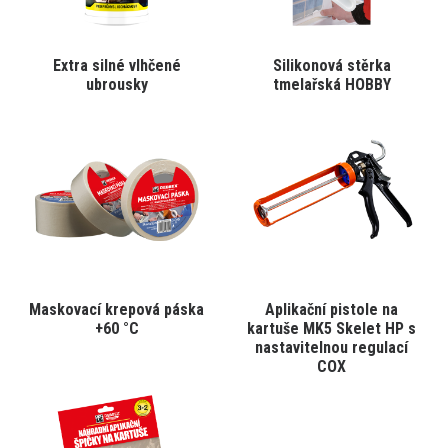
Tento
Tento
Extra silné vlhčené
Silikonová stěrka
VYBRAT VARIANTU
VYBRAT VARIANTU
produkt
produkt
ubrousky
tmelařská HOBBY
má
má
více
více
variant.
variant.
Varianty
Varianty
lze
lze
vybrat
vybrat
na
na
stránce
stránce
produktu
produktu
Tento
Tento
Maskovací krepová páska
Aplikační pistole na
VYBRAT VARIANTU
VYBRAT VARIANTU
produkt
produkt
+60 °C
kartuše MK5 Skelet HP s
má
má
nastavitelnou regulací
více
více
COX
variant.
variant.
Varianty
Varianty
lze
lze
vybrat
vybrat