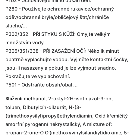
P102 - Uchovávejte mimo dosah dětí.
P280 - Používejte ochranné rukavice/ochranný
oděv/ochranné brýle/obličejový štít/chrániče
sluchu/...
P302/352 - PŘI STYKU S KŮŽÍ: Omyjte velkým
množstvím vody.
P305/351/338 - PŘI ZASAŽENÍ OČÍ: Několik minut
opatrně vyplachujte vodou. Vyjměte kontaktní čočky,
jsou-li nasazeny a pokud je lze vyjmout snadno.
Pokračujte ve vyplachování.
P501 - Odstraňte obsah/obal ...
Složení:
methanol, 2-oktyl-2H-isothiazol-3-on,
toluen, Dibutylcín-dilaurát, N-(3-
(trimethoxysilyl)propyl)ethylendiamin, Oxid křemičitý
amorfní pyrogenní nekrystalický, A mixture of:
propan-2-one-O,O'(methoxyvinylsilandiyl)dioxime, 5-