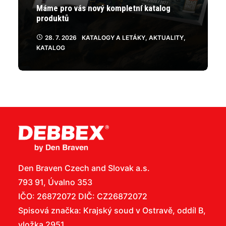
Máme pro vás nový kompletní katalog
produktů
28. 7. 2026
KATALOGY A LETÁKY
,
AKTUALITY
,
KATALOG
Den Braven Czech and Slovak a.s.
793 91, Úvalno 353
IČO: 26872072 DIČ: CZ26872072
Spisová značka: Krajský soud v Ostravě, oddíl B,
vložka 2951