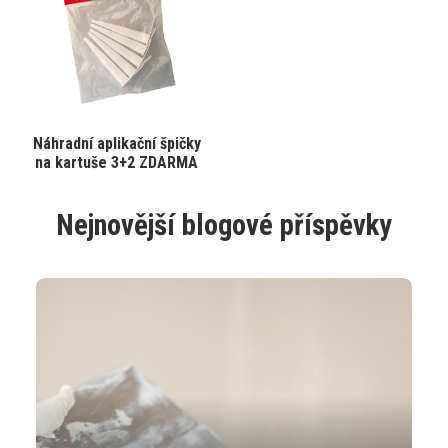
na
na
stránce
stránce
produktu
produktu
Tento
Náhradní aplikační špičky
VYBRAT VARIANTU
produkt
na kartuše 3+2 ZDARMA
má
více
variant.
Nejnovější blogové příspěvky
Varianty
lze
vybrat
na
stránce
produktu