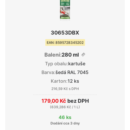
30653DBX
EAN: 8595728345202
Balení:
280 ml
Typ obalu:
kartuše
Barva:
šedá RAL 7045
Karton:
12 ks
216,59 Kč
s DPH
179,00 Kč
bez DPH
(
639,286 Kč
/ 1 L)
46 ks
Dodání cca 3 dny