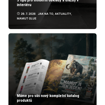
5 tipů pro moderní obklady a dlažby v
interiéru
29. 7. 2026
JAK NA TO
,
AKTUALITY
,
MAMUT GLUE
Máme pro vás nový kompletní katalog
produktů