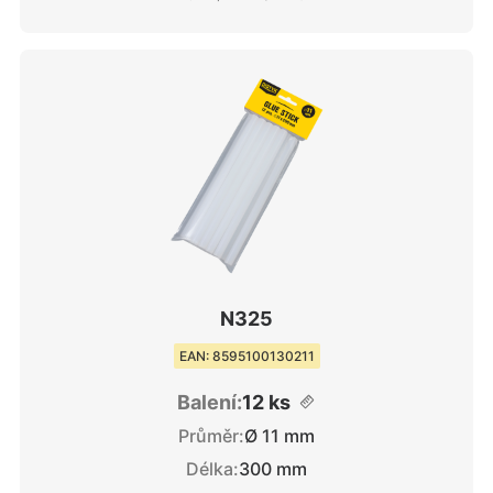
N325
EAN: 8595100130211
Balení:
12 ks
Průměr:
Ø 11 mm
Délka:
300 mm