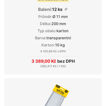
Balení:
12 ks
Průměr:
Ø 11 mm
Délka:
200 mm
Typ obalu:
karton
Barva:
transparentní
Karton:
10 kg
4 100,69 Kč
s DPH
3 389,00 Kč
bez DPH
(
282,417 Kč
/ 1 KS)