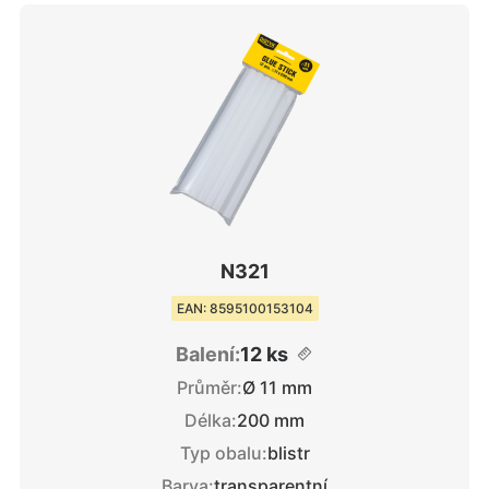
N321
EAN: 8595100153104
Balení:
12 ks
Průměr:
Ø 11 mm
Délka:
200 mm
Typ obalu:
blistr
Barva:
transparentní