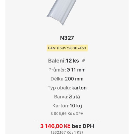
N327
EAN: 8595728307453
Balení:
12 ks
Průměr:
Ø 11 mm
Délka:
200 mm
Typ obalu:
karton
Barva:
žlutá
Karton:
10 kg
3 806,66 Kč
s DPH
3 146,00 Kč
bez DPH
(
262,167 Kč
/ 1 KS)