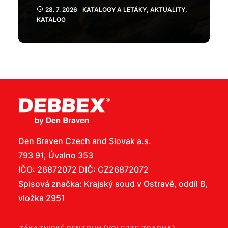
28. 7. 2026
KATALOGY A LETÁKY
,
AKTUALITY
,
KATALOG
Den Braven Czech and Slovak a.s.
793 91, Úvalno 353
IČO: 26872072 DIČ: CZ26872072
Spisová značka: Krajský soud v Ostravě, oddíl B,
vložka 2951