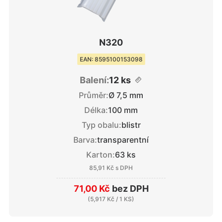
N320
EAN: 8595100153098
Balení:
12 ks
Průměr:
Ø 7,5 mm
Délka:
100 mm
Typ obalu:
blistr
Barva:
transparentní
Karton:
63 ks
85,91 Kč
s DPH
71,00 Kč
bez DPH
(
5,917 Kč
/ 1 KS)