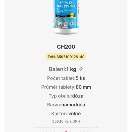
CH200
EAN: 8595100128140
Balení:
1 kg
Počet tablet:
5 ks
Průměr tablety:
80 mm
Typ obalu:
dóza
Barva:
namodralá
Karton:
volně
358,16 Kč
s DPH