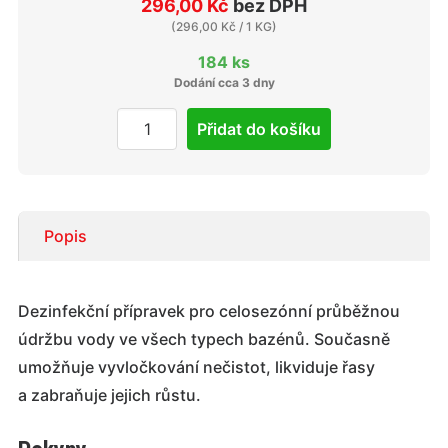
296,00 Kč
bez DPH
(
296,00 Kč
/ 1 KG)
184 ks
Dodání cca 3 dny
Přidat do košíku
Popis
Dezinfekční přípravek pro celosezónní průběžnou
údržbu vody ve všech typech bazénů. Současně
umožňuje vyvločkování nečistot, likviduje řasy
a zabraňuje jejich růstu.