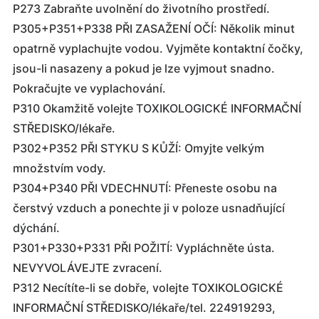
P273 Zabraňte uvolnění do životního prostředí.
P305+P351+P338 PŘI ZASAŽENÍ OČÍ: Několik minut
opatrně vyplachujte vodou. Vyjměte kontaktní čočky,
jsou-li nasazeny a pokud je lze vyjmout snadno.
Pokračujte ve vyplachování.
P310 Okamžitě volejte TOXIKOLOGICKÉ INFORMAČNÍ
STŘEDISKO/lékaře.
P302+P352 PŘI STYKU S KŮŽÍ: Omyjte velkým
množstvím vody.
P304+P340 PŘI VDECHNUTÍ: Přeneste osobu na
čerstvý vzduch a ponechte ji v poloze usnadňující
dýchání.
P301+P330+P331 PŘI POŽITÍ: Vypláchněte ústa.
NEVYVOLÁVEJTE zvracení.
P312 Necítíte-li se dobře, volejte TOXIKOLOGICKÉ
INFORMAČNÍ STŘEDISKO/lékaře/tel. 224919293,