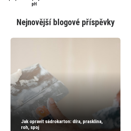
produkt
pH
má
více
variant.
Nejnovější blogové příspěvky
Varianty
lze
vybrat
na
stránce
produktu
Jak opravit sádrokarton: díra, prasklina,
roh, spoj