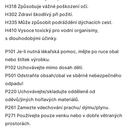
H318 Způsobuje vážné poškození očí.
H302 Zdraví škodlivý při požití.
H335 Může způsobit podráždění dýchacích cest.
H410 Vysoce toxický pro vodní organismy,
s dlouhodobými účinky.
P101 Je-li nutná lékařská pomoc, mějte po ruce obal
nebo štítek výrobku.
P102 Uchovávejte mimo dosah dětí.
P501 Odstraňte obsah/obal ve sběrně nebezpečného
odpadu!
P220 Uchovávejte/skladujte odděleně od
oděvů/jiných hořlavých materiálů.
P261 Zamezte vdechování prachu/ dýmu/plynu.
P271 Používejte pouze venku nebo v dobře větraných
prostorách.