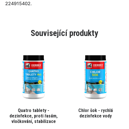
224915402.
Související produkty
Tento
Tento
Quatro tablety -
Chlor šok - rychlá
VYBRAT VARIANTU
VYBRAT VARIANTU
produkt
produkt
dezinfekce, proti řasám,
dezinfekce vody
má
má
vločkování, stabilizace
více
více