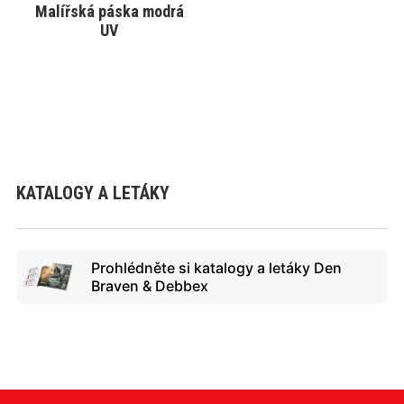
Malířská páska modrá
VYBRAT VARIANTU
UV
KATALOGY A LETÁKY
Prohlédněte si katalogy a letáky Den
Braven & Debbex