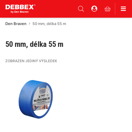
Den Braven
50 mm, délka 55 m
50 mm, délka 55 m
ZOBRAZEN JEDINÝ VÝSLEDEK
Tento
produkt
má
více
variant.
Varianty
lze
vybrat
na
stránce
produktu