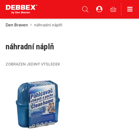
Den Braven
náhradní náplň
náhradní náplň
ZOBRAZEN JEDINÝ VÝSLEDEK
Tento
produkt
má
více
variant.
Varianty
lze
vybrat
na
stránce
produktu