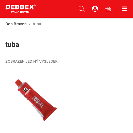
Den Braven
tuba
tuba
ZOBRAZEN JEDINÝ VÝSLEDEK
Tento
produkt
má
více
variant.
Varianty
lze
vybrat
na
stránce
produktu